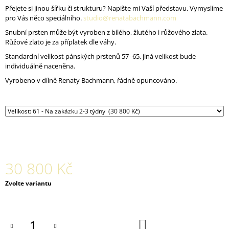
J
Přejete si jinou šířku či strukturu? Napište mi Vaší představu. Vymyslíme
E
pro Vás něco speciálního.
studio@renatabachmann.com
M
Snubní prsten může být vyroben z bílého, žlutého i růžového zlata.
E
Růžové zlato je za příplatek dle váhy.
Standardní velikost pánských prstenů 57- 65, jiná velikost bude
ORGANICKÝ
individuálně naceněna.
PRSTEN
MARAU
Vyrobeno v dílně Renaty Bachmann, řádně opuncováno.
30
800
Kč
30 800 Kč
Měrná
Zvolte variantu
cena:
DO