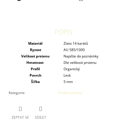
KOŠÍKU
POPIS
Materiál
Zlato 14 karátů
Ryzost
AU 585/1000
Velikost prstenu
Napište do poznámky
Hmotnost
Dle velikosti prstenu
Profil
Organický
Povrch
Lesk
Šířka
5 mm
Kategorie
:
Snubní prsteny
ZEPTAT SE
SDÍLET