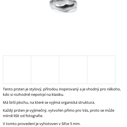
A
J
Í
T
?
HLEDAT
D
Tento prsten je stylový, přírodou inspirovaný a je vhodný pro někoho,
O
kdo si rozhodně nepotrpí na klasiku.
P
Má širší plochu, na které se vyjímá organická struktura.
O
R
Každý prsten je vyjímečný, vytvořen přímo pro Vás, proto se může
U
mírně lišit od fotografie.
Č
V tomto provedení je vyhotoven v šířce 5 mm.
U