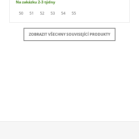
Na zakázku 2-3 týdny
50
51
52
53
54
55
ZOBRAZIT VŠECHNY SOUVISEJÍCÍ PRODUKTY
Buďte první, kdo napíše příspěvek k této položce.
PŘIDAT KOMENTÁŘ
Z