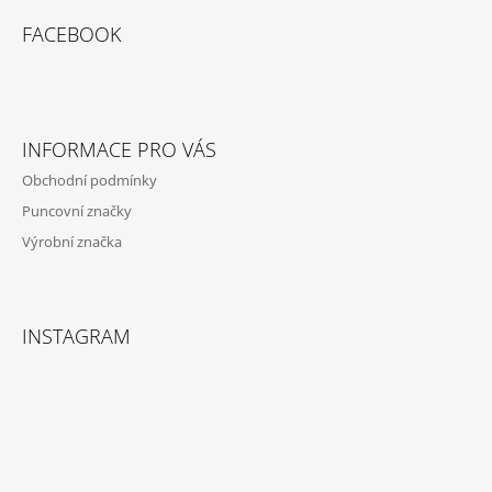
Á
FACEBOOK
P
A
T
Í
INFORMACE PRO VÁS
Obchodní podmínky
Puncovní značky
Výrobní značka
INSTAGRAM