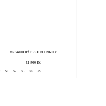
ORGANICKÝ PRSTEN TRINITY
12 900 Kč
0
51
52
53
54
55