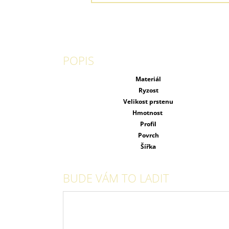
POPIS
Materiál
Ryzost
Velikost prstenu
Hmotnost
Profil
Povrch
Šířka
BUDE VÁM TO LADIT