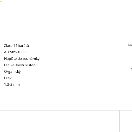
Ka
Zlato 14 karátů
AU 585/1000
Napište do poznámky
Dle velikosti prstenu
Organický
Lesk
1,3-2 mm