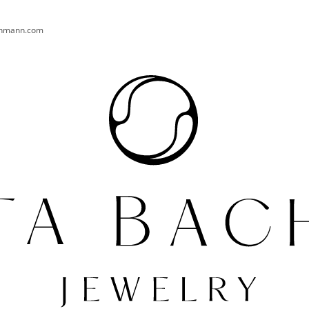
chmann.com
CO POTŘEBUJETE NAJÍT?
HLEDAT
DOPORUČUJEME
PRSTEN AURA 004 AG
NÁUŠNICE TURT