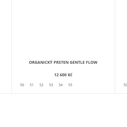
ORGANICKÝ PRSTEN GENTLE FLOW
12 600 Kč
50
51
52
53
54
55
5