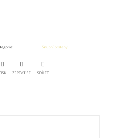
tegorie
:
Snubní prsteny
TISK
ZEPTAT SE
SDÍLET