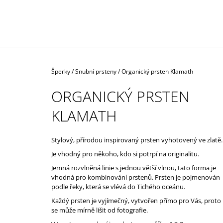
ŽLUTÉM AU
57 000 Kč
Domů
Šperky
/
Snubní prsteny
/
Organický prsten Klamath
ORGANICKÝ PRSTEN
KLAMATH
Stylový, přírodou inspirovaný prsten vyhotovený ve zlatě
Je vhodný pro někoho, kdo si potrpí na originalitu.
Jemná rozvlněná linie s jednou větší vlnou, tato forma je
vhodná pro kombinování prstenů. Prsten je pojmenován
podle řeky, která se vlévá do Tichého oceánu.
Každý prsten je vyjímečný, vytvořen přímo pro Vás, proto
se může mírně lišit od fotografie.