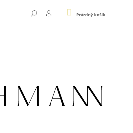
NÁKUPNÍ
HLEDAT
KOŠÍK
Prázdný košík
PŘIHLÁŠENÍ
Následující
LE AU ZLATÉ