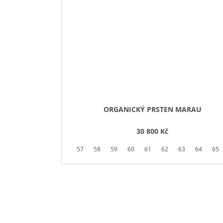
ORGANICKÝ PRSTEN MARAU
30 800 Kč
57
58
59
60
61
62
63
64
65
Buďte první, kdo napíše příspěvek k této položce.
PŘIDAT KOMENTÁŘ