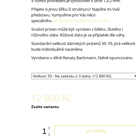
V tomto provedení je vyhotoven v šířce 1,3-2 mm.
Přejete si jinou šířku či strukturu? Napište mi Vaší
představu. Vymyslíme pro Vás něco
speciálního.
studio@renatabachmann.com
Snubní prsten může být vyroben z bílého, žlutého i
růžového zlata. Růžové zlato je za příplatek dle váhy.
Standardní velikost dámských prstenů 50- 55, jiná velikost
bude individuálně naceněna.
Vyrobeno v dílně Renaty Bachmann, řádně opuncováno.
12 800 Kč
Měrná
Zvolte variantu
cena:
DO KOŠÍKU