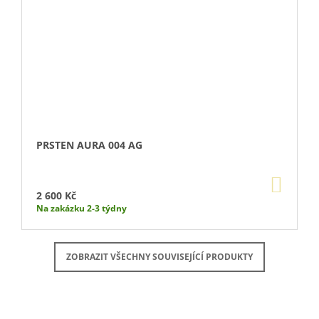
PRSTEN AURA 004 AG
DO
KOŠÍ
2 600 Kč
Na zakázku 2-3 týdny
ZOBRAZIT VŠECHNY SOUVISEJÍCÍ PRODUKTY