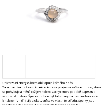
A
J
Í
T
?
HLEDAT
D
O
P
Univerzální energie, která obklopuje každého z nás!
O
To je hlavním motivem kolekce. Aura se projevuje zářivou duhou, která
R
se pohybuje a mění, což je v kolekci zachyceno v podobě paprsku a
U
vibrující struktury. Šperky mohou být talismany na naší osobní cestě
Č
k nalezení vnitřní síly a ukotvení se ve vlastním středu. Šperky jsou
U