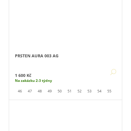
PRSTEN AURA 003 AG
DETA
1 600 Kč
Na zakázku 2-3 týdny
46
47
48
49
50
51
52
53
54
55
56
5