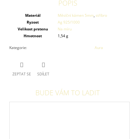
POPIS
Materiál
Měsíční kámen 5mm
,
stříbro
Ryzost
Ag 925/1000
Velikost prstenu
Na míru
Hmotnost
1,54 g
Kategorie
:
Aura
ZEPTAT SE
SDÍLET
BUDE VÁM TO LADIT