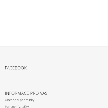
Buďte první, kdo napíše příspěvek k této položce.
PŘIDAT KOMENTÁŘ
Z
Á
FACEBOOK
P
A
T
Í
INFORMACE PRO VÁS
Obchodní podmínky
Puncovní značky