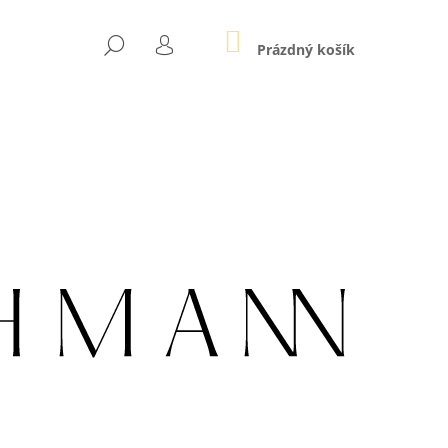
NÁKUPNÍ
HLEDAT
KOŠÍK
Prázdný košík
PŘIHLÁŠENÍ
Následující
LE AU ZLATÉ