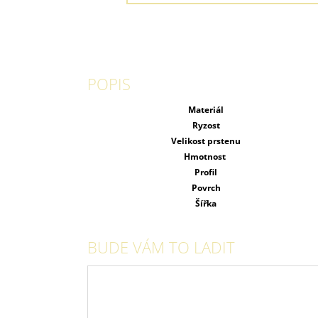
POPIS
Materiál
Ryzost
Velikost prstenu
Hmotnost
Profil
Povrch
Šířka
BUDE VÁM TO LADIT