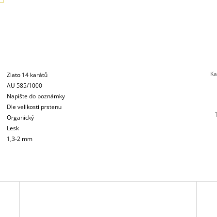
Ka
Zlato 14 karátů
AU 585/1000
Napište do poznámky
Dle velikosti prstenu
Organický
Lesk
1,3-2 mm