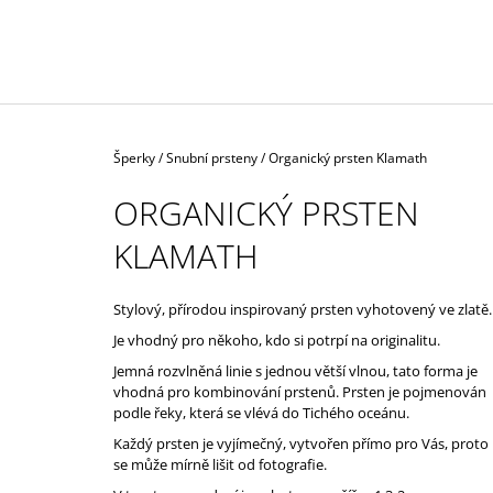
ŽLUTÉM AU
57 000 Kč
Domů
Šperky
/
Snubní prsteny
/
Organický prsten Klamath
ORGANICKÝ PRSTEN
KLAMATH
Stylový, přírodou inspirovaný prsten vyhotovený ve zlatě
Je vhodný pro někoho, kdo si potrpí na originalitu.
Jemná rozvlněná linie s jednou větší vlnou, tato forma je
vhodná pro kombinování prstenů. Prsten je pojmenován
podle řeky, která se vlévá do Tichého oceánu.
Každý prsten je vyjímečný, vytvořen přímo pro Vás, proto
se může mírně lišit od fotografie.