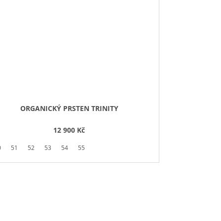
ORGANICKÝ PRSTEN TRINITY
12 900 Kč
0
51
52
53
54
55