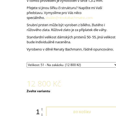
V tomto provedení je vyhotoven v šířce 1,3-2 mm.
Přejete si jinou šířku či strukturu? Napište mi Vaší
představu. Vymyslíme pro Vás něco
speciálního.
studio@renatabachmann.com
Snubní prsten může být vyroben z bílého, žlutého i
růžového zlata. Růžové zlato je za příplatek dle váhy.
Standardní velikost dámských prstenů 50- 55, jiná velikost
bude individuálně naceněna.
Vyrobeno v dílně Renaty Bachmann, řádně opuncováno.
12 800 Kč
Měrná
Zvolte variantu
cena:
DO KOŠÍKU