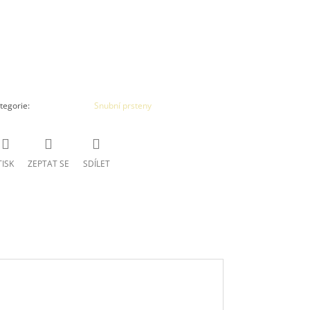
tegorie
:
Snubní prsteny
TISK
ZEPTAT SE
SDÍLET