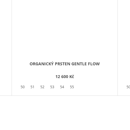
ORGANICKÝ PRSTEN GENTLE FLOW
12 600 Kč
50
51
52
53
54
55
5