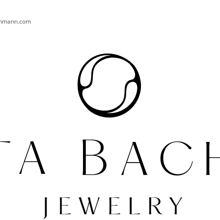
chmann.com
CO POTŘEBUJETE NAJÍT?
HLEDAT
DOPORUČUJEME
PRSTEN AURA 004 AG
NÁUŠNICE TURT