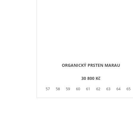
ORGANICKÝ PRSTEN MARAU
30 800 Kč
57
58
59
60
61
62
63
64
65
Buďte první, kdo napíše příspěvek k této položce.
PŘIDAT KOMENTÁŘ