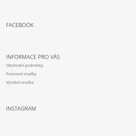
Z
Á
FACEBOOK
P
A
T
Í
INFORMACE PRO VÁS
Obchodní podmínky
Puncovní značky
Výrobní značka
INSTAGRAM