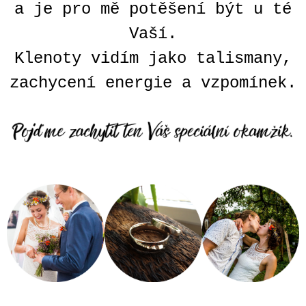
a je pro mě potěšení být u té
J
E
Vaší.
M
E
Klenoty vidím jako talismany,
zachycení energie a vzpomínek.
MATNÝ
PRSTEN
FACETED
31
800
Kč