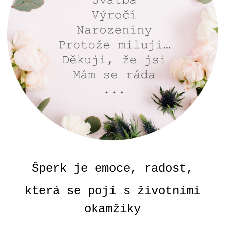
A
J
Í
T
?
HLEDAT
D
O
Šperk je emoce, radost,
P
O
která se pojí s životními
R
U
okamžiky
Č
U