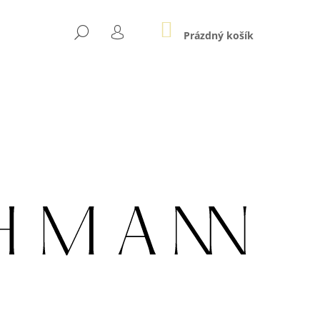
NÁKUPNÍ
HLEDAT
KOŠÍK
Prázdný košík
PŘIHLÁŠENÍ
Následující
LE AU ZLATÉ