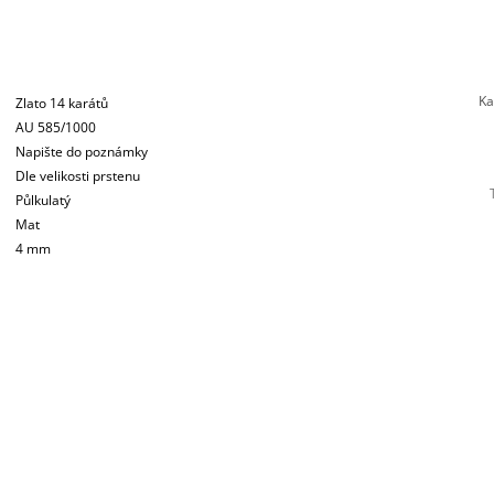
Ka
Zlato 14 karátů
AU 585/1000
Napište do poznámky
Dle velikosti prstenu
Půlkulatý
Mat
4 mm