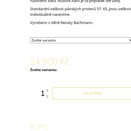
růžového zlata. Růžové zlato je za příplatek dle váhy.
Standardní velikost pánských prstenů 57- 65, jinou velikos
individuálně naceníme.
Vyrobeno v dílně Renaty Bachmann.
24 900 Kč
Měrná
Zvolte variantu
cena:
DO KOŠÍKU
POPIS