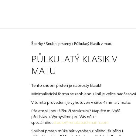
ŽLUTÉM AU
57 000 Kč
Domů
Šperky
/
Snubní prsteny
/
Půlkulatý Klasik v matu
PŮLKULATÝ KLASIK V
MATU
Tento snubní prsten je naprostý klasik!
Minimalistická forma se zaoblenou linií je velice nadčasová
V tomto provedení je vyhotoven v šířce 4 mm a v matu.
Přejete si jinou šířku či strukturu? Napište mi Vaší
představu. Vymyslíme pro Vás něco
speciálního.
studio@renatabachmann.com
Snubní prsten může být vyroben z bílého, žlutého i