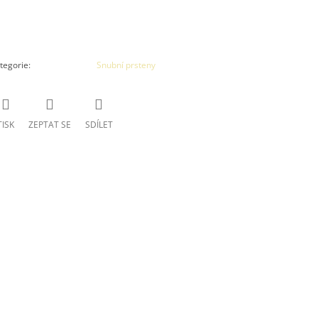
tegorie
:
Snubní prsteny
TISK
ZEPTAT SE
SDÍLET