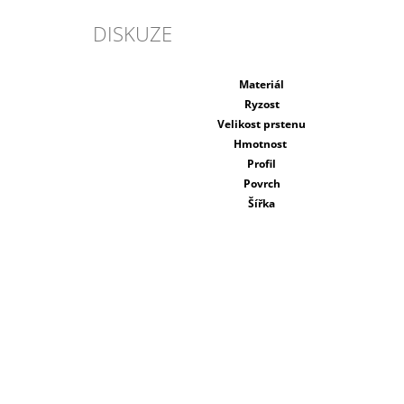
DISKUZE
Materiál
Ryzost
Velikost prstenu
Hmotnost
Profil
Povrch
Šířka
Buďte první, kdo napíše příspěvek k této položce.
PŘIDAT KOMENTÁŘ