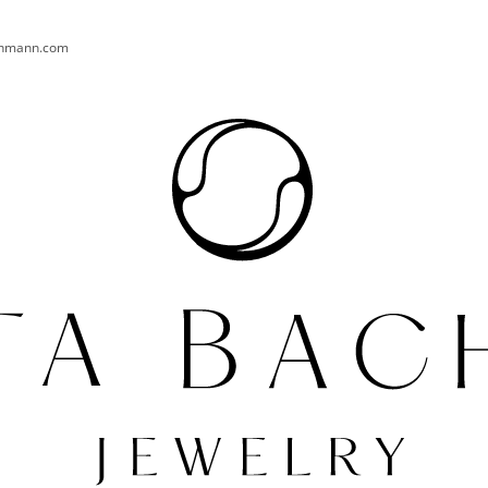
chmann.com
CO POTŘEBUJETE NAJÍT?
HLEDAT
DOPORUČUJEME
PRSTEN AURA 004 AG
NÁUŠNICE TURT