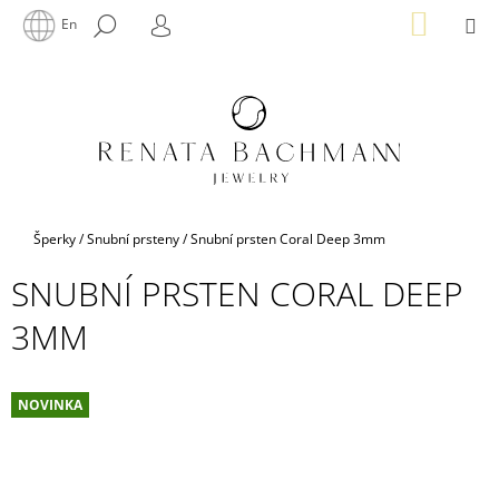
K
Přejít
NÁKUP
M
HLEDAT
En
na
KOŠÍK
O
PŘIHLÁŠENÍ
ZPĚT
ZPĚT
obsah
Š
Í
C
K
O
P
O
T
Domů
Šperky
/
Snubní prsteny
/
Snubní prsten Coral Deep 3mm
Ř
SNUBNÍ PRSTEN CORAL DEEP
E
B
3MM
U
J
E
NOVINKA
T
E
N