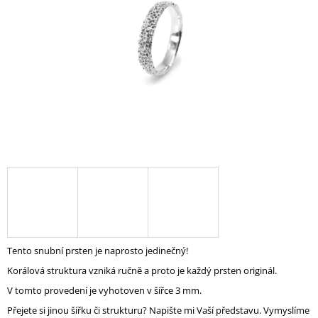
A
J
Í
T
?
HLEDAT
D
O
P
Tento snubní prsten je naprosto jedinečný!
O
Korálová struktura vzniká ručně a proto je každý prsten originál.
R
U
V tomto provedení je vyhotoven v šířce 3 mm.
Č
Přejete si jinou šířku či strukturu? Napište mi Vaší představu. Vymyslíme
U