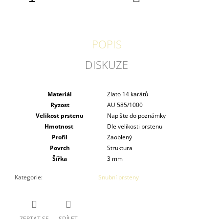
KOŠÍKU
POPIS
DISKUZE
Materiál
Zlato 14 karátů
Ryzost
AU 585/1000
Velikost prstenu
Napište do poznámky
Hmotnost
Dle velikosti prstenu
Profil
Zaoblený
Povrch
Struktura
Šířka
3 mm
Kategorie
:
Snubní prsteny
ZEPTAT SE
SDÍLET