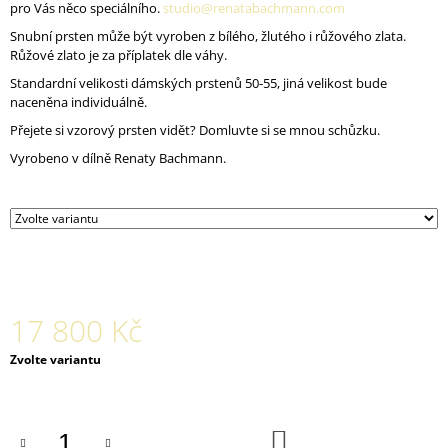
pro Vás něco speciálního.
studio@renatabachmann.com
J
E
Snubní prsten může být vyroben z bílého, žlutého i růžového zlata.
M
Růžové zlato je za příplatek dle váhy.
E
Standardní velikosti dámských prstenů 50-55, jiná velikost bude
naceněna individuálně.
PLOCHÝ
Přejete si vzorový prsten vidět? Domluvte si se mnou schůzku.
PRSTEN
SE
Vyrobeno v dílně Renaty Bachmann.
ŠPIČKOU
RAW
16
800
Kč
17 800 Kč
Měrná
Zvolte variantu
cena:
DO