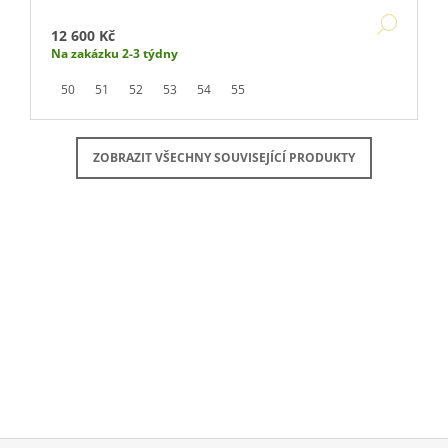
DETA
12 600 Kč
Na zakázku 2-3 týdny
50
51
52
53
54
55
ZOBRAZIT VŠECHNY SOUVISEJÍCÍ PRODUKTY
Buďte první, kdo napíše příspěvek k této položce.
PŘIDAT KOMENTÁŘ