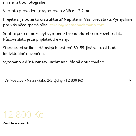
mírně lišit od fotografie.
J
E
V tomto provedení je vyhotoven v šířce 1,3-2 mm.
M
Přejete si jinou šířku či strukturu? Napište mi Vaší představu. Vymyslíme
E
pro Vás něco speciálního.
studio@renatabachmann.com
Snubní prsten může být vyroben z bílého, žlutého i růžového zlata.
SNUBNÍ
Růžové zlato je za příplatek dle váhy.
SADA
CORALION
Standardní velikost dámských prstenů 50- 55, jiná velikost bude
A
individuálně naceněna.
CORAL
VE
Vyrobeno v dílně Renaty Bachmann, řádně opuncováno.
ŽLUTÉM
AU
43
600
Kč
12 800 Kč
Měrná
Zvolte variantu
cena: