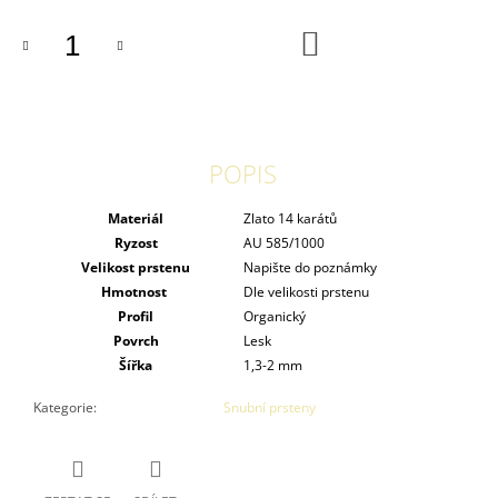
DO
KOŠÍKU
POPIS
Materiál
Zlato 14 karátů
Ryzost
AU 585/1000
Velikost prstenu
Napište do poznámky
Hmotnost
Dle velikosti prstenu
Profil
Organický
Povrch
Lesk
Šířka
1,3-2 mm
Kategorie
:
Snubní prsteny