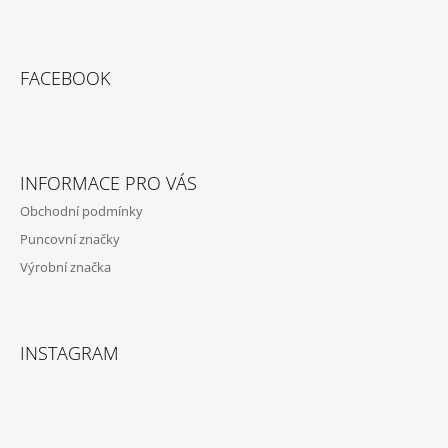
Z
Á
FACEBOOK
P
A
T
Í
INFORMACE PRO VÁS
Obchodní podmínky
Puncovní značky
Výrobní značka
INSTAGRAM