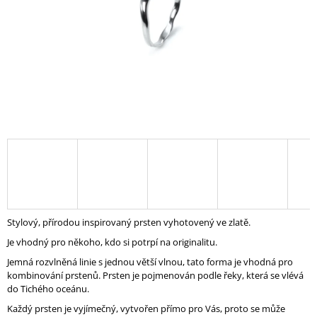
A
J
Í
T
?
HLEDAT
D
Stylový, přírodou inspirovaný prsten vyhotovený ve zlatě.
O
Je vhodný pro někoho, kdo si potrpí na originalitu.
P
O
Jemná rozvlněná linie s jednou větší vlnou, tato forma je vhodná pro
R
kombinování prstenů. Prsten je pojmenován podle řeky, která se vlévá
U
do Tichého oceánu.
Č
Každý prsten je vyjímečný, vytvořen přímo pro Vás, proto se může
U