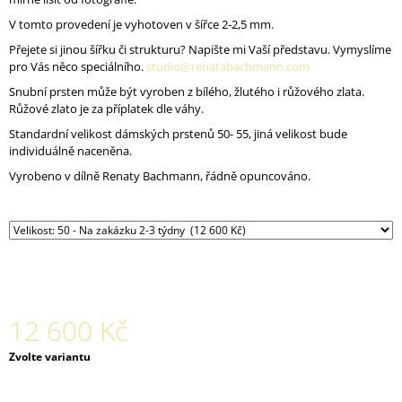
J
V tomto provedení je vyhotoven v šířce 2-2,5 mm.
E
M
Přejete si jinou šířku či strukturu? Napište mi Vaší představu. Vymyslíme
E
pro Vás něco speciálního.
studio@renatabachmann.com
Snubní prsten může být vyroben z bílého, žlutého i růžového zlata.
PRSTEN
Růžové zlato je za příplatek dle váhy.
PEARL
Standardní velikost dámských prstenů 50- 55, jiná velikost bude
003
individuálně naceněna.
3
200
Vyrobeno v dílně Renaty Bachmann, řádně opuncováno.
Kč
12 600 Kč
Měrná
Zvolte variantu
cena: