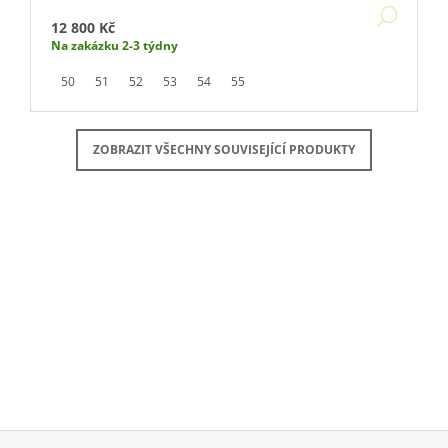
DETA
12 800 Kč
Na zakázku 2-3 týdny
50
51
52
53
54
55
ZOBRAZIT VŠECHNY SOUVISEJÍCÍ PRODUKTY
Buďte první, kdo napíše příspěvek k této položce.
PŘIDAT KOMENTÁŘ