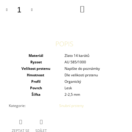
DO
KOŠÍKU
POPIS
Materiál
Zlato 14 karátů
Ryzost
AU 585/1000
Velikost prstenu
Napište do poznámky
Hmotnost
Dle velikosti prstenu
Profil
Organický
Povrch
Lesk
Šířka
2-2,5 mm
Kategorie
:
Snubní prsteny
ZEPTAT SE
SDÍLET