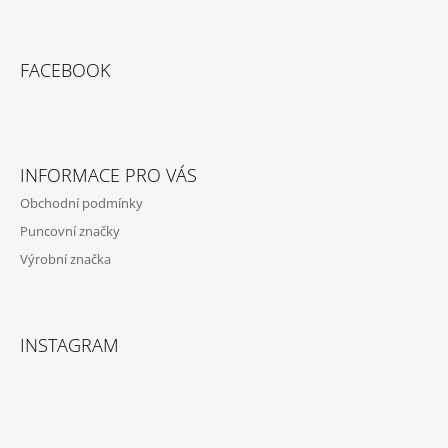
Z
Á
FACEBOOK
P
A
T
Í
INFORMACE PRO VÁS
Obchodní podmínky
Puncovní značky
Výrobní značka
INSTAGRAM