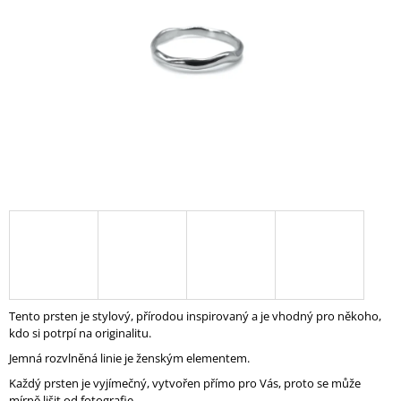
A
J
Í
T
?
HLEDAT
D
O
P
Tento prsten je stylový, přírodou inspirovaný a je vhodný pro někoho,
O
kdo si potrpí na originalitu.
R
Jemná rozvlněná linie je ženským elementem.
U
Č
Každý prsten je vyjímečný, vytvořen přímo pro Vás, proto se může
U
mírně lišit od fotografie.