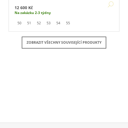
DETA
12 600 Kč
Na zakázku 2-3 týdny
50
51
52
53
54
55
ZOBRAZIT VŠECHNY SOUVISEJÍCÍ PRODUKTY
Buďte první, kdo napíše příspěvek k této položce.
PŘIDAT KOMENTÁŘ