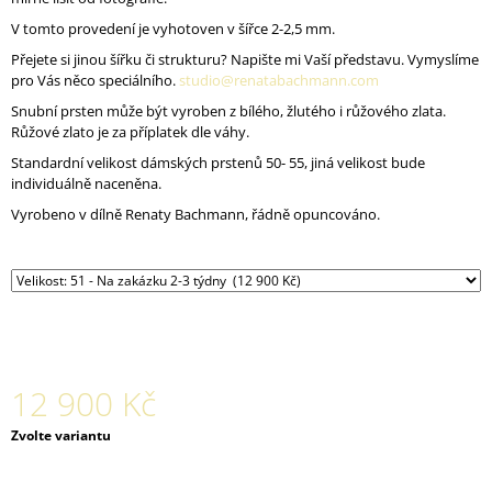
J
V tomto provedení je vyhotoven v šířce 2-2,5 mm.
E
M
Přejete si jinou šířku či strukturu? Napište mi Vaší představu. Vymyslíme
E
pro Vás něco speciálního.
studio@renatabachmann.com
Snubní prsten může být vyroben z bílého, žlutého i růžového zlata.
NÁUŠNICE
Růžové zlato je za příplatek dle váhy.
AURA
Standardní velikost dámských prstenů 50- 55, jiná velikost bude
001
individuálně naceněna.
AG
POZLACENÉ
Vyrobeno v dílně Renaty Bachmann, řádně opuncováno.
2
700
Kč
12 900 Kč
Měrná
Zvolte variantu
cena: