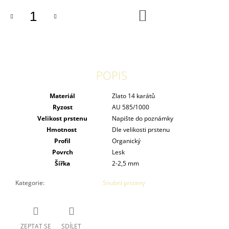
DO
KOŠÍKU
POPIS
Materiál
Zlato 14 karátů
Ryzost
AU 585/1000
Velikost prstenu
Napište do poznámky
Hmotnost
Dle velikosti prstenu
Profil
Organický
Povrch
Lesk
Šířka
2-2,5 mm
Kategorie
:
Snubní prsteny
ZEPTAT SE
SDÍLET