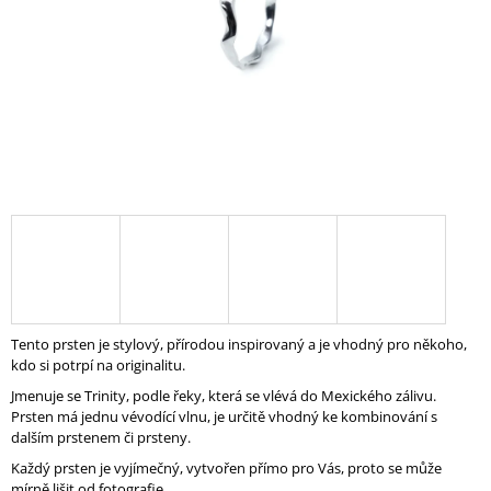
A
J
Í
T
?
HLEDAT
D
Tento prsten je stylový, přírodou inspirovaný a je vhodný pro někoho,
O
kdo si potrpí na originalitu.
P
Jmenuje se Trinity, podle řeky, která se vlévá do Mexického zálivu.
O
Prsten má jednu vévodící vlnu, je určitě vhodný ke kombinování s
R
dalším prstenem či prsteny.
U
Č
Každý prsten je vyjímečný, vytvořen přímo pro Vás, proto se může
U
mírně lišit od fotografie.