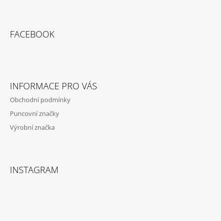
Z
Á
FACEBOOK
P
A
T
Í
INFORMACE PRO VÁS
Obchodní podmínky
Puncovní značky
Výrobní značka
INSTAGRAM