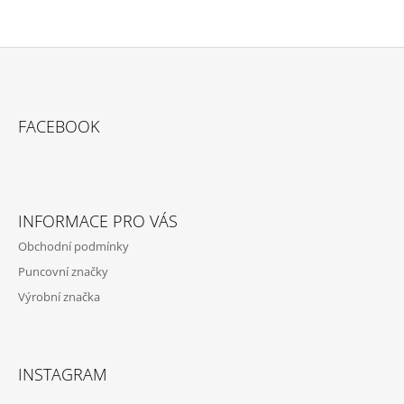
Z
Á
FACEBOOK
P
A
T
Í
INFORMACE PRO VÁS
Obchodní podmínky
Puncovní značky
Výrobní značka
INSTAGRAM