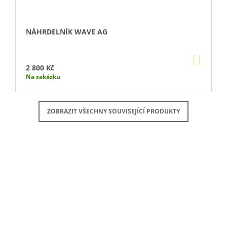
NÁHRDELNÍK WAVE AG
DO
KOŠÍ
2 800 Kč
Na zakázku
ZOBRAZIT VŠECHNY SOUVISEJÍCÍ PRODUKTY
Buďte první, kdo napíše příspěvek k této položce.
PŘIDAT KOMENTÁŘ