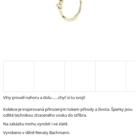
A
J
Í
T
?
HLEDAT
D
Vlny proudí nahoru a dolu.......chyť si tu svoji!
O
P
Kolekce je inspirovaná přirozeným tokem přírody a života. Šperky jsou
O
odlité technikou ztraceného vosku do stříbra.
R
Na zakázku mohu vyrobit i ve zlatě.
U
Č
Vyrobeno v dílně Renaty Bachmann.
U