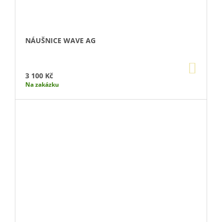
NÁUŠNICE WAVE AG
DO
KOŠÍ
3 100 Kč
Na zakázku