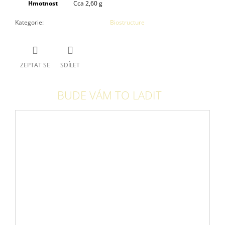
Hmotnost
Cca 2,60 g
Kategorie
:
Biostructure
ZEPTAT SE
SDÍLET
BUDE VÁM TO LADIT