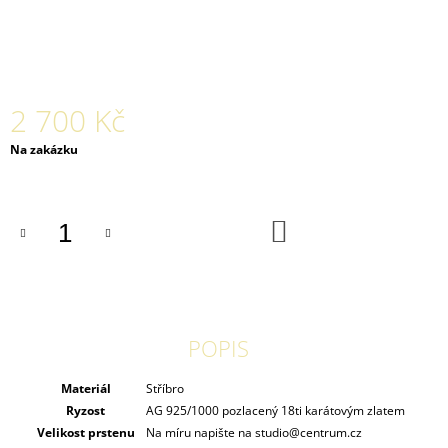
J
E
M
E
2 700 Kč
PRSTEN
PEARL
Měrná
Na zakázku
005
cena:
AG
POZLACENÝ
2
DO
500
KOŠÍKU
Kč
POPIS
Materiál
Stříbro
Ryzost
AG 925/1000 pozlacený 18ti karátovým zlatem
Velikost prstenu
Na míru napište na studio@centrum.cz