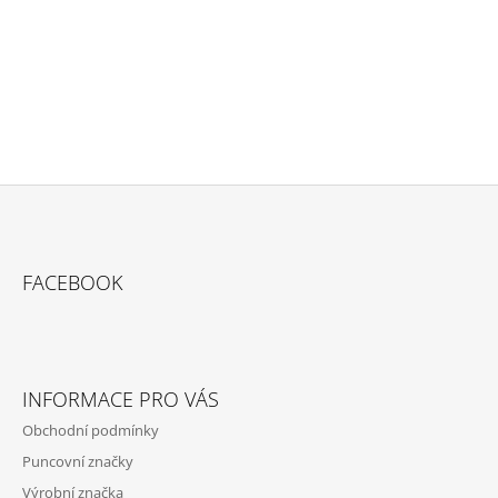
PŘIDAT KOMENTÁŘ
Z
Á
FACEBOOK
P
A
T
Í
INFORMACE PRO VÁS
Obchodní podmínky
Puncovní značky
Výrobní značka