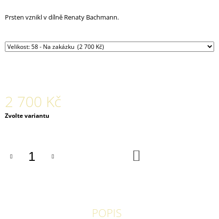
J
E
Prsten vznikl v dílně Renaty Bachmann.
M
E
SNUBNÍ
PRSTEN
CORAL
DEEP
3MM
2 700 Kč
17
800
Měrná
Zvolte variantu
Kč
cena:
DO
KOŠÍKU
POPIS