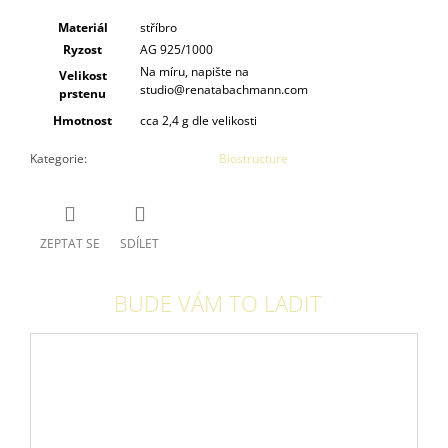
Materiál
stříbro
Ryzost
AG 925/1000
Na míru, napište na
Velikost
studio@renatabachmann.com
prstenu
Hmotnost
cca 2,4 g dle velikosti
Kategorie
:
Biostructure
ZEPTAT SE
SDÍLET
BUDE VÁM TO LADIT