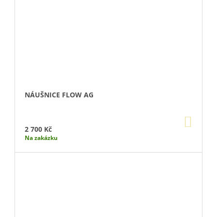
NÁUŠNICE FLOW AG
DO
KOŠÍ
2 700 Kč
Na zakázku