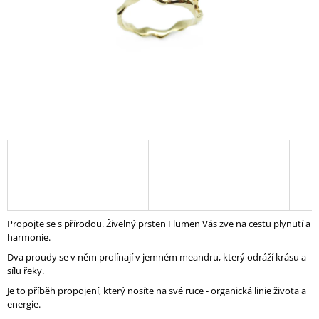
A
J
Í
T
?
HLEDAT
D
Propojte se s přírodou.
Živelný prsten Flumen Vás zve na cestu plynutí a
O
harmonie.
P
Dva proudy se v něm prolínají v jemném meandru, který odráží krásu a
O
sílu řeky.
R
U
Je to příběh propojení, který nosíte na své ruce - organická linie života a
Č
energie.
U