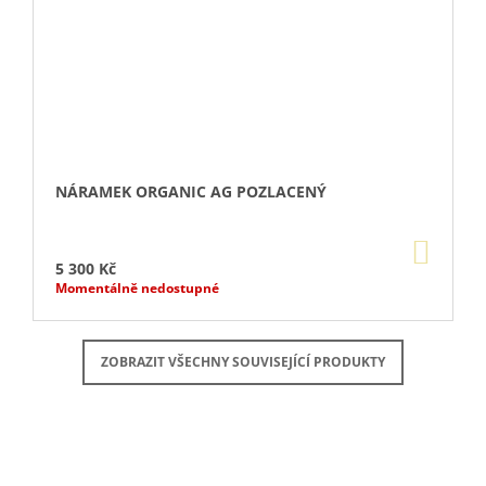
NÁRAMEK ORGANIC AG POZLACENÝ
DO
KOŠÍ
5 300 Kč
Momentálně nedostupné
ZOBRAZIT VŠECHNY SOUVISEJÍCÍ PRODUKTY
Buďte první, kdo napíše příspěvek k této položce.