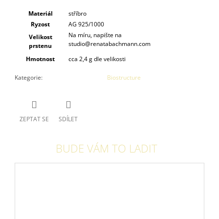
Materiál
stříbro
Ryzost
AG 925/1000
Na míru, napište na
Velikost
studio@renatabachmann.com
prstenu
Hmotnost
cca 2,4 g dle velikosti
Kategorie
:
Biostructure
ZEPTAT SE
SDÍLET
BUDE VÁM TO LADIT