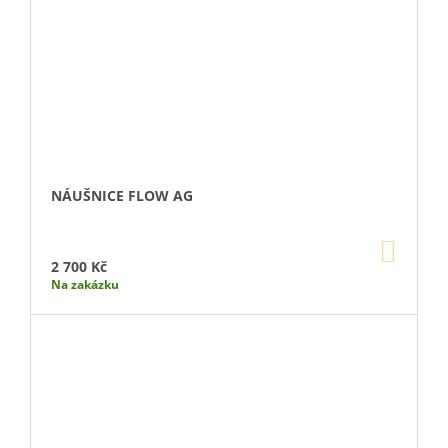
NÁUŠNICE FLOW AG
DO
KOŠÍ
2 700 Kč
Na zakázku