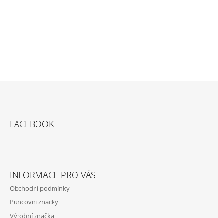
PŘIDAT KOMENTÁŘ
Z
Á
FACEBOOK
P
A
T
Í
INFORMACE PRO VÁS
Obchodní podmínky
Puncovní značky
Výrobní značka