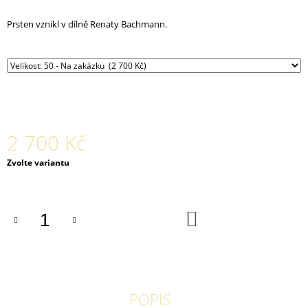
J
E
Prsten vznikl v dílně Renaty Bachmann.
M
E
ORGANICKÝ
PRSTEN
KLAMATH
12
800
2 700 Kč
Kč
Měrná
Zvolte variantu
cena:
DO
KOŠÍKU
POPIS