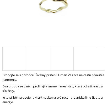
A
J
Í
T
?
HLEDAT
D
Propojte se s přírodou.
Živelný prsten Flumen Vás zve na cestu plynutí a
O
harmonie.
P
Dva proudy se v něm prolínají v jemném meandru, který odráží krásu a
O
sílu řeky.
R
U
Je to příběh propojení, který nosíte na své ruce - organická linie života a
Č
energie.
U