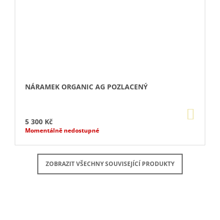
NÁRAMEK ORGANIC AG POZLACENÝ
DO
KOŠÍ
5 300 Kč
Momentálně nedostupné
ZOBRAZIT VŠECHNY SOUVISEJÍCÍ PRODUKTY
Buďte první, kdo napíše příspěvek k této položce.