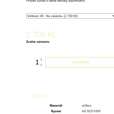
Prsten vznikl v dílně Renaty Bachmann.
2 700 Kč
Měrná
Zvolte variantu
cena:
DO KOŠÍKU
POPIS
Materiál
stříbro
Ryzost
AG 925/1000