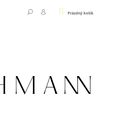
NÁKUPNÍ
HLEDAT
KOŠÍK
Prázdný košík
PŘIHLÁŠENÍ
Následující
005 AG POZLACENÝ