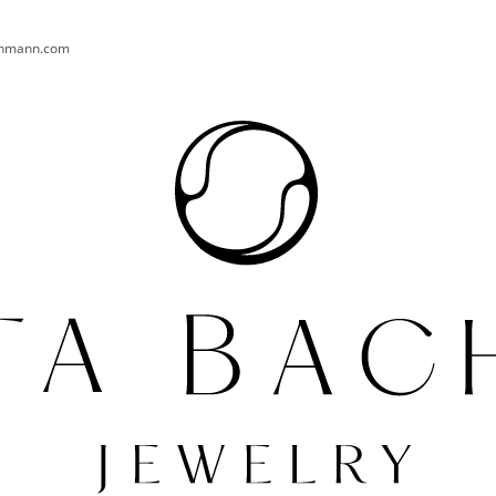
chmann.com
CO POTŘEBUJETE NAJÍT?
HLEDAT
DOPORUČUJEME
NÁHRDELNÍK KAPKA OD SRDCE AG
PRSTEN PEARL 