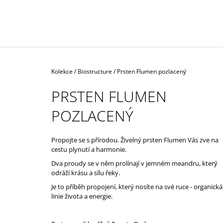
DIAMANTY
18 600 Kč
Domů
Kolekce
/
Biostructure
/
Prsten Flumen pozlacený
PRSTEN FLUMEN
POZLACENÝ
Propojte se s přírodou.
Živelný prsten Flumen Vás zve na
cestu plynutí a harmonie.
Dva proudy se v něm prolínají v jemném meandru, který
odráží krásu a sílu řeky.
Je to příběh propojení, který nosíte na své ruce - organická
linie života a energie.