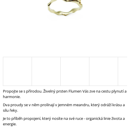
A
J
Í
T
?
HLEDAT
D
Propojte se s přírodou.
Živelný prsten Flumen Vás zve na cestu plynutí a
O
harmonie.
P
Dva proudy se v něm prolínají v jemném meandru, který odráží krásu a
O
sílu řeky.
R
U
Je to příběh propojení, který nosíte na své ruce - organická linie života a
Č
energie.
U