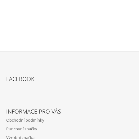
PŘIDAT KOMENTÁŘ
Z
Á
FACEBOOK
P
A
T
Í
INFORMACE PRO VÁS
Obchodní podmínky
Puncovní značky
Výrobní značka