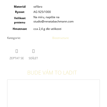
Materiál
stříbro
Ryzost
AG 925/1000
Na míru, napište na
Velikost
studio@renatabachmann.com
prstenu
Hmotnost
cca 2,4 g dle velikosti
Kategorie
:
Biostructure
ZEPTAT SE
SDÍLET
BUDE VÁM TO LADIT