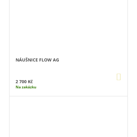
NÁUŠNICE FLOW AG
DO
KOŠÍ
2 700 Kč
Na zakázku