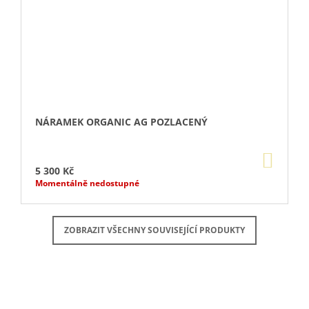
NÁRAMEK ORGANIC AG POZLACENÝ
DO
KOŠÍ
5 300 Kč
Momentálně nedostupné
ZOBRAZIT VŠECHNY SOUVISEJÍCÍ PRODUKTY
Buďte první, kdo napíše příspěvek k této položce.