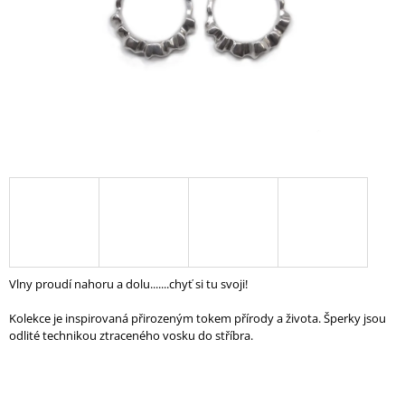
A
J
Í
T
?
HLEDAT
D
Vlny proudí nahoru a dolu.......chyť si tu svoji!
O
P
Kolekce je inspirovaná přirozeným tokem přírody a života. Šperky jsou
O
odlité technikou ztraceného vosku do stříbra.
R
U
Č
U