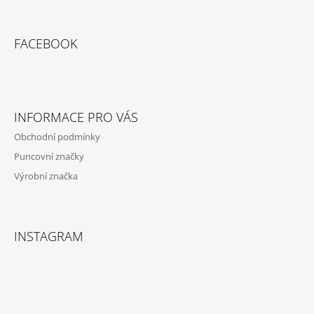
Z
Á
FACEBOOK
P
A
T
Í
INFORMACE PRO VÁS
Obchodní podmínky
Puncovní značky
Výrobní značka
INSTAGRAM