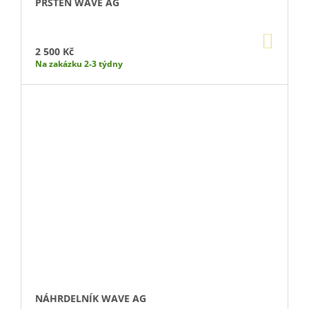
PRSTEN WAVE AG
DO
KOŠÍ
2 500 Kč
Na zakázku 2-3 týdny
NÁHRDELNÍK WAVE AG