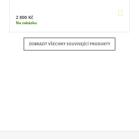
DO
KOŠÍ
2 800 Kč
Na zakázku
ZOBRAZIT VŠECHNY SOUVISEJÍCÍ PRODUKTY
Buďte první, kdo napíše příspěvek k této položce.
PŘIDAT KOMENTÁŘ