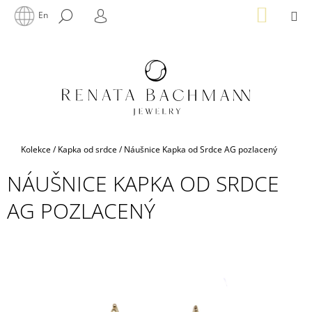
K
Přejít
NÁKUP
M
HLEDAT
En
na
KOŠÍK
O
PŘIHLÁŠENÍ
ZPĚT
ZPĚT
obsah
Š
Í
C
K
O
P
O
T
Domů
Kolekce
/
Kapka od srdce
/
Náušnice Kapka od Srdce AG pozlacený
Ř
NÁUŠNICE KAPKA OD SRDCE
E
B
AG POZLACENÝ
U
J
E
T
E
N