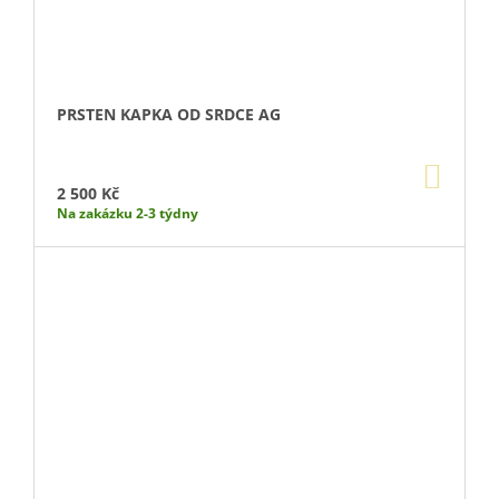
PRSTEN KAPKA OD SRDCE AG
DO
KOŠÍ
2 500 Kč
Na zakázku 2-3 týdny