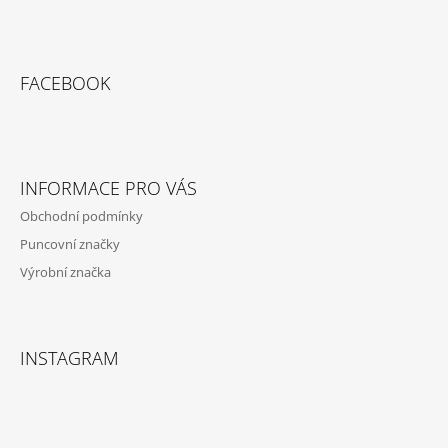
Z
Á
FACEBOOK
P
A
T
Í
INFORMACE PRO VÁS
Obchodní podmínky
Puncovní značky
Výrobní značka
INSTAGRAM