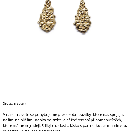
A
J
Í
T
?
HLEDAT
D
O
P
Srdeční šperk.
O
R
V našem životě se pohybujeme přes osobní zážitky, které nás spojují s
U
našimi nejbližšími. Kapka od srdce je něžné osobní připomenutí těch,
Č
které máme nejraději. Sdílejte radost a lásku s partnerkou, s maminkou,
U