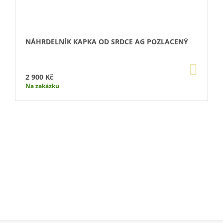
NÁHRDELNÍK KAPKA OD SRDCE AG POZLACENÝ
DO
KOŠÍ
2 900 Kč
Na zakázku
Buďte první, kdo napíše příspěvek k této položce.
PŘIDAT KOMENTÁŘ