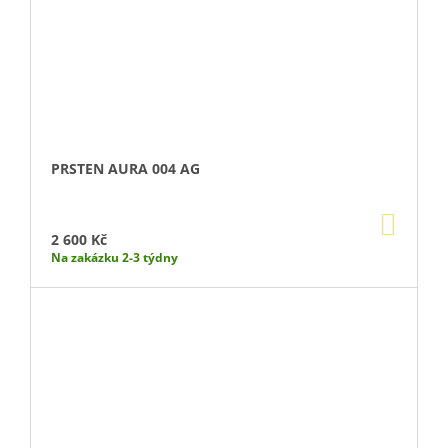
PRSTEN AURA 004 AG
DO
KOŠÍ
2 600 Kč
Na zakázku 2-3 týdny