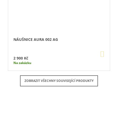
NÁUŠNICE AURA 002 AG
DO
KOŠÍ
2 900 Kč
Na zakázku
ZOBRAZIT VŠECHNY SOUVISEJÍCÍ PRODUKTY
Buďte první, kdo napíše příspěvek k této položce.