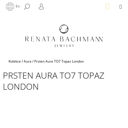
K
Přejít
NÁKUP
M
HLEDAT
En
na
KOŠÍK
O
PŘIHLÁŠENÍ
ZPĚT
ZPĚT
obsah
Š
Í
C
K
O
P
O
T
Domů
Kolekce
/
Aura
/
Prsten Aura TO7 Topaz London
Ř
PRSTEN AURA TO7 TOPAZ
E
B
LONDON
U
J
E
T
E
N