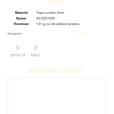
POPIS
Materiál
Topaz London 3mm
Ryzost
AG 925/1000
Hmotnost
1,61 g cca dle velikosti prstenu
Kategorie
:
Aura
ZEPTAT SE
SDÍLET
BUDE VÁM TO LADIT