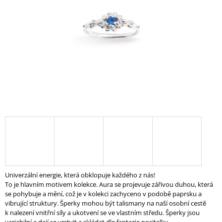
A
J
Í
T
?
HLEDAT
D
O
P
Univerzální energie, která obklopuje každého z nás!
O
To je hlavním motivem kolekce. Aura se projevuje zářivou duhou, která
R
se pohybuje a mění, což je v kolekci zachyceno v podobě paprsku a
U
vibrující struktury. Šperky mohou být talismany na naší osobní cestě
Č
k nalezení vnitřní síly a ukotvení se ve vlastním středu. Šperky jsou
U