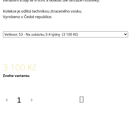
variabilní a dají se vrstvit a skládat dle fantazie nositelky.
J
E
Kolekce je odlitá technikou ztraceného vosku.
M
Vyrobeno v České republice.
E
NÁUŠNICE
TURTLE
AU
ZLATÉ
17
800
3 100 Kč
Kč
Měrná
Zvolte variantu
cena:
DO
KOŠÍKU