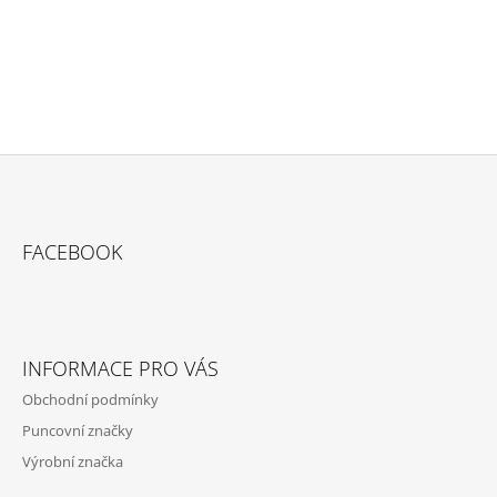
PŘIDAT KOMENTÁŘ
Z
Á
FACEBOOK
P
A
T
Í
INFORMACE PRO VÁS
Obchodní podmínky
Puncovní značky
Výrobní značka