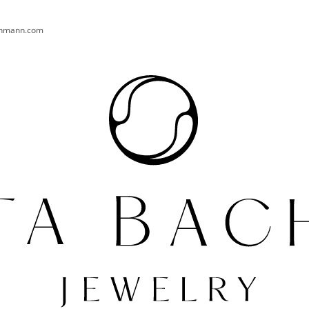
chmann.com
CO POTŘEBUJETE NAJÍT?
HLEDAT
DOPORUČUJEME
PRSTEN AURA 004 AG
NÁUŠNICE TURT