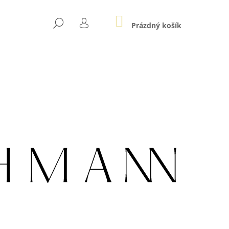
NÁKUPNÍ
HLEDAT
KOŠÍK
Prázdný košík
PŘIHLÁŠENÍ
Následující
LE AU ZLATÉ