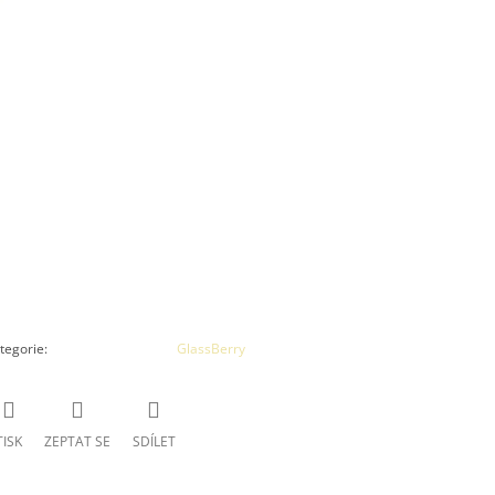
tegorie
:
GlassBerry
TISK
ZEPTAT SE
SDÍLET