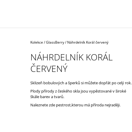
ŽLUTÉM AU
57 000 Kč
Domů
Kolekce
/
GlassBerry
/
Náhrdelník Korál červený
NÁHRDELNÍK KORÁL
ČERVENÝ
Sklizeň bobulových a šperků si můžete dopřát po celý rok.
Plody přírody z českého skla jsou vypěstované v široké
škále barev a tvarů.
Naleznete zde pestrost,kterou má příroda nejraději.