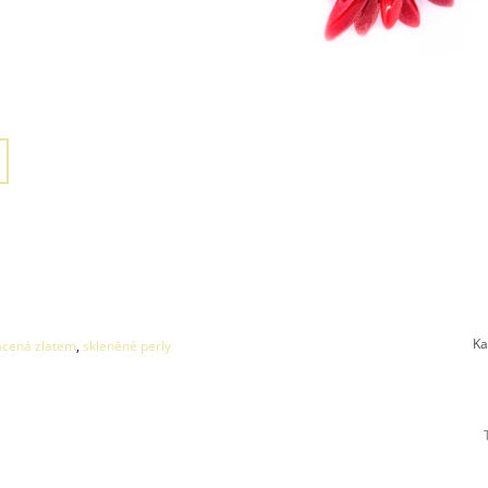
Ka
acená zlatem
,
skleněné perly