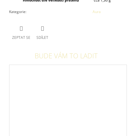
Hmotnost dle velikosti prstenu
cca 1,30 g
Kategorie
:
Aura
ZEPTAT SE
SDÍLET
BUDE VÁM TO LADIT