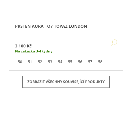
PRSTEN AURA TO7 TOPAZ LONDON
DETA
3 100 Kč
Na zakázku 3-4 týdny
50
51
52
53
54
55
56
57
58
ZOBRAZIT VŠECHNY SOUVISEJÍCÍ PRODUKTY
Buďte první, kdo napíše příspěvek k této položce.
PŘIDAT KOMENTÁŘ