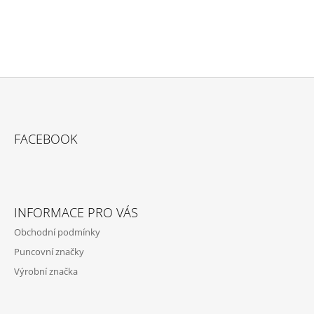
Z
Á
FACEBOOK
P
A
T
Í
INFORMACE PRO VÁS
Obchodní podmínky
Puncovní značky
Výrobní značka