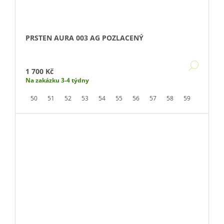
PRSTEN AURA 003 AG POZLACENÝ
DETA
1 700 Kč
Na zakázku 3-4 týdny
50
51
52
53
54
55
56
57
58
59