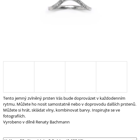
A
J
Í
T
?
HLEDAT
D
Tento jemný zvlněný prsten Vás bude doprovázet v každodenním
O
rytmu. Můžete ho nosit samostatně nebo v doprovodu dalších prstenů.
P
Můžete si hrát, skládat vlny, kombinovat barvy. Inspirujte se ve
O
fotografiích.
R
Vyrobeno v dílně Renaty Bachmann
U
Č
U