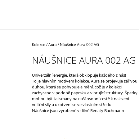
38 500 Kč
Domů
Kolekce
/
Aura
/
Náušnice Aura 002 AG
NÁUŠNICE AURA 002 AG
Univerzální energie, která obklopuje každého z nás!
To je hlavním motivem kolekce. Aura se projevuje zářivou
duhou, která se pohybuje a mění, což je v kolekci
zachyceno v podobě paprsku a vibrující struktury. Šperky
mohou být talismany na naší osobní cestě k nalezení
vnitřní síly a ukotvení se ve vlastním středu.
Náušnice jsou vyrobené v dílně Renaty Bachmann