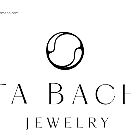
chmann.com
CO POTŘEBUJETE NAJÍT?
HLEDAT
DOPORUČUJEME
NÁUŠNICE RONA AU ZLATÉ
PRSTEN PEARL 