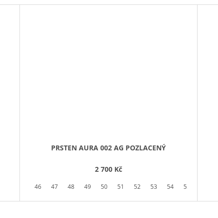
PRSTEN AURA 002 AG POZLACENÝ
2 700 Kč
46
47
48
49
50
51
52
53
54
55
56