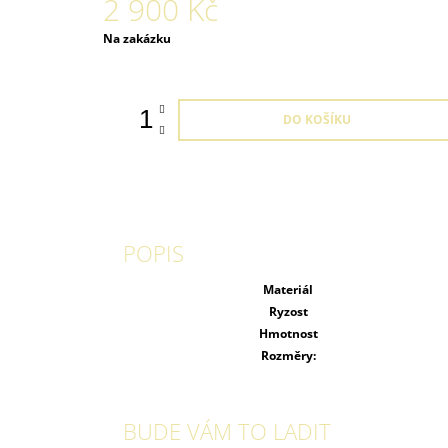
2 900 Kč
Měrná
Na zakázku
cena:
DO KOŠÍKU
POPIS
Materiál
Ryzost
Hmotnost
Rozměry:
BUDE VÁM TO LADIT