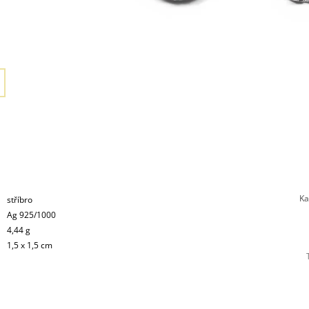
Ka
stříbro
Ag 925/1000
4,44 g
1,5 x 1,5 cm