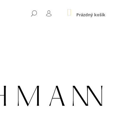
NÁKUPNÍ
HLEDAT
KOŠÍK
Prázdný košík
PŘIHLÁŠENÍ
Následující
003