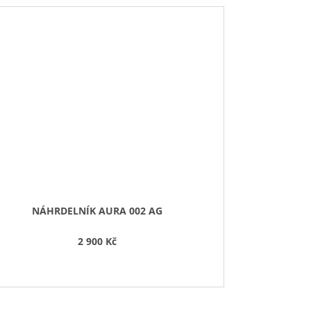
NÁHRDELNÍK AURA 002 AG
2 900 Kč
57
58
59
60