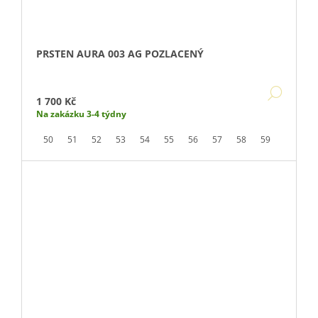
PRSTEN AURA 003 AG POZLACENÝ
DETA
1 700 Kč
Na zakázku 3-4 týdny
50
51
52
53
54
55
56
57
58
59