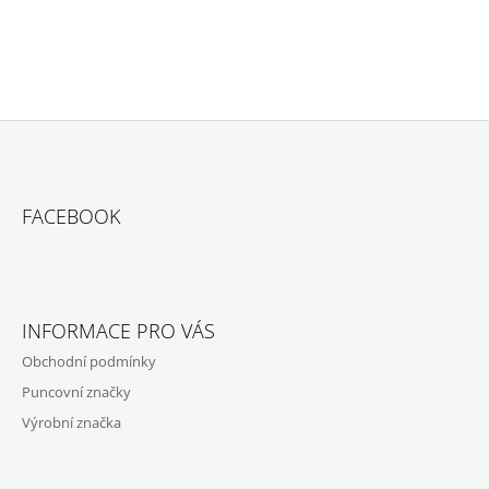
Z
Á
FACEBOOK
P
A
T
Í
INFORMACE PRO VÁS
Obchodní podmínky
Puncovní značky
Výrobní značka