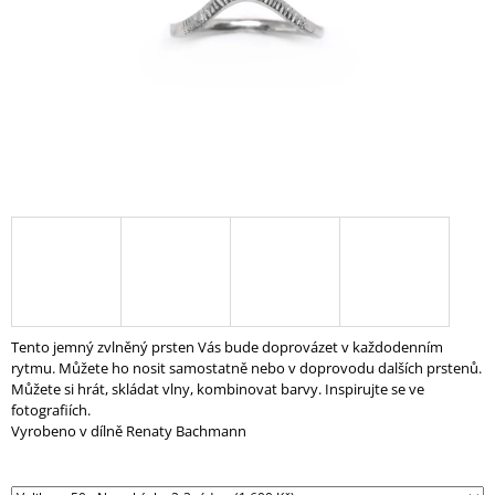
A
J
Í
T
?
HLEDAT
D
Tento jemný zvlněný prsten Vás bude doprovázet v každodenním
O
rytmu. Můžete ho nosit samostatně nebo v doprovodu dalších prstenů.
P
Můžete si hrát, skládat vlny, kombinovat barvy. Inspirujte se ve
O
fotografiích.
R
Vyrobeno v dílně Renaty Bachmann
U
Č
U