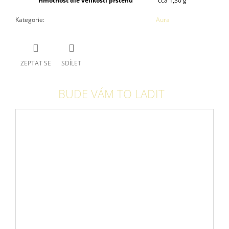
Hmotnost dle velikosti prstenu
cca 1,30 g
Kategorie
:
Aura
ZEPTAT SE
SDÍLET
BUDE VÁM TO LADIT