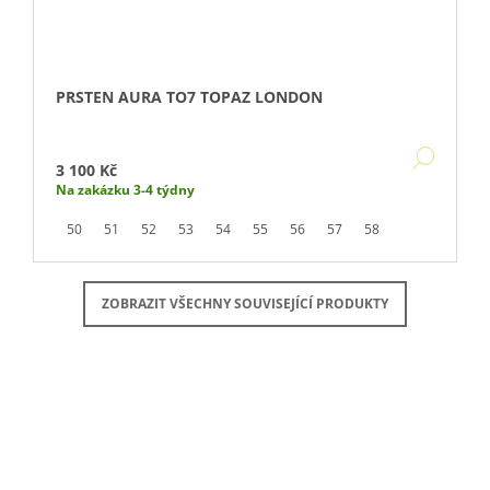
PRSTEN AURA TO7 TOPAZ LONDON
DETA
3 100 Kč
Na zakázku 3-4 týdny
50
51
52
53
54
55
56
57
58
ZOBRAZIT VŠECHNY SOUVISEJÍCÍ PRODUKTY
Buďte první, kdo napíše příspěvek k této položce.
PŘIDAT KOMENTÁŘ