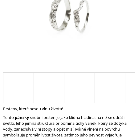
A
J
Í
T
?
HLEDAT
D
O
P
Prsteny, které nesou vlnu života!
O
Tento
pánský
snubní prsten je jako klidná hladina, na níž se odráží
R
světlo. Jeho jemná struktura připomíná tichý vánek, který se dotýká
U
vody, zanechává v ní stopy a opět mizí. Mírné vlnění na povrchu
Č
symbolizuje proměnlivost života, zatímco jeho pevnost vyjadřuje
U