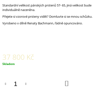
Standardní velikost pánských prstenů 57- 65, jiná velikost bude
individuálně naceněna.
Přejete si vzorové prsteny vidět? Domluvte si se mnou schůzku.
Vyrobeno v dílně Renaty Bachmann, řádně opuncováno.
37 800 Kč
Měrná
Skladem
cena:
DO
KOŠÍKU