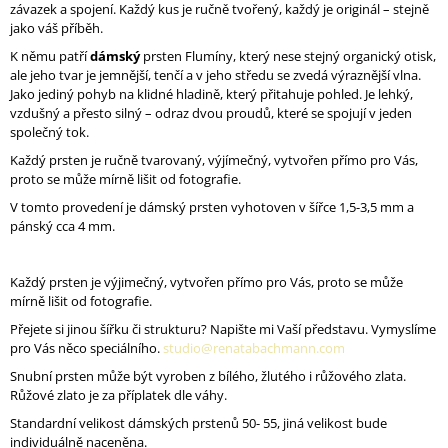
závazek a spojení. Každý kus je ručně tvořený, každý je originál – stejně
J
jako váš příběh.
E
M
K němu patří
dámský
prsten Flumíny, který nese stejný organický otisk,
E
ale jeho tvar je jemnější, tenčí a v jeho středu se zvedá výraznější vlna.
Jako jediný pohyb na klidné hladině, který přitahuje pohled. Je lehký,
vzdušný a přesto silný – odraz dvou proudů, které se spojují v jeden
PRSTEN
společný tok.
AURA
004
Každý prsten je ručně tvarovaný, výjímečný, vytvořen přímo pro Vás,
AG
proto se může mírně lišit od fotografie.
2
V tomto provedení je dámský prsten vyhotoven v šířce 1,5-3,5 mm a
600
pánský cca 4 mm.
Kč
Každý prsten je výjimečný, vytvořen přímo pro Vás, proto se může
mírně lišit od fotografie.
Přejete si jinou šířku či strukturu? Napište mi Vaší představu. Vymyslíme
pro Vás něco speciálního.
studio@renatabachmann.com
Snubní prsten může být vyroben z bílého, žlutého i růžového zlata.
Růžové zlato je za příplatek dle váhy.
Standardní velikost dámských prstenů 50- 55, jiná velikost bude
individuálně naceněna.