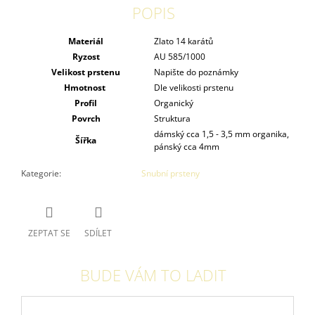
POPIS
Materiál
Zlato 14 karátů
Ryzost
AU 585/1000
Velikost prstenu
Napište do poznámky
Hmotnost
Dle velikosti prstenu
Profil
Organický
Povrch
Struktura
dámský cca 1,5 - 3,5 mm organika,
Šířka
pánský cca 4mm
Kategorie
:
Snubní prsteny
ZEPTAT SE
SDÍLET
BUDE VÁM TO LADIT