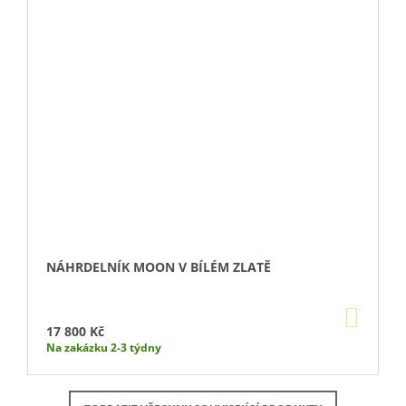
NÁHRDELNÍK MOON V BÍLÉM ZLATĚ
DO
KOŠÍ
17 800 Kč
Na zakázku 2-3 týdny