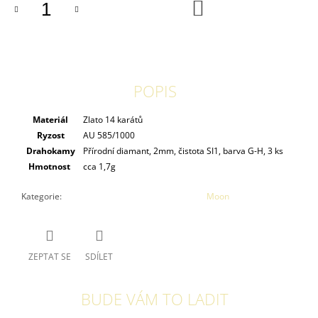
DO
KOŠÍKU
POPIS
Materiál
Zlato 14 karátů
Ryzost
AU 585/1000
Drahokamy
Přírodní diamant, 2mm, čistota SI1, barva G-H, 3 ks
Hmotnost
cca 1,7g
Kategorie
:
Moon
ZEPTAT SE
SDÍLET
BUDE VÁM TO LADIT