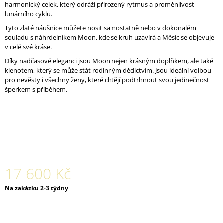
harmonický celek, který odráží přirozený rytmus a proměnlivost
J
lunárního cyklu.
E
M
Tyto zlaté náušnice můžete nosit samostatně nebo v dokonalém
E
souladu s náhrdelníkem Moon, kde se kruh uzavírá a Měsíc se objevuje
v celé své kráse.
PRSTEN
Díky nadčasové eleganci jsou Moon nejen krásným doplňkem, ale také
AURA
klenotem, který se může stát rodinným dědictvím. Jsou ideální volbou
004
pro nevěsty i všechny ženy, které chtějí podtrhnout svou jedinečnost
AG
šperkem s příběhem.
2
600
Kč
17 600 Kč
Měrná
Na zakázku 2-3 týdny
cena: