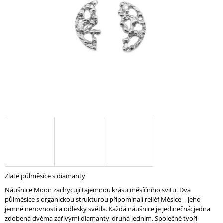
A
J
Í
T
?
HLEDAT
D
O
P
Zlaté půlměsíce s diamanty
O
Náušnice Moon zachycují tajemnou krásu měsíčního svitu. Dva
R
půlměsíce s organickou strukturou připomínají reliéf Měsíce – jeho
U
jemné nerovnosti a odlesky světla. Každá náušnice je jedinečná: jedna
Č
zdobená dvěma zářivými diamanty, druhá jedním. Společně tvoří
U