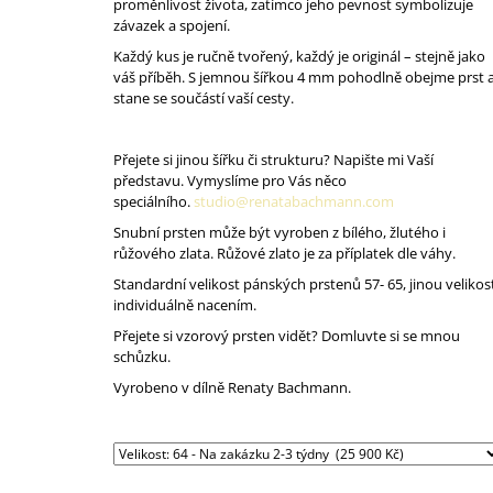
proměnlivost života, zatímco jeho pevnost symbolizuje
závazek a spojení.
Každý kus je ručně tvořený, každý je originál – stejně jako
váš příběh. S jemnou šířkou 4 mm pohodlně obejme prst 
stane se součástí vaší cesty.
Přejete si jinou šířku či strukturu? Napište mi Vaší
představu. Vymyslíme pro Vás něco
speciálního.
studio@renatabachmann.com
Snubní prsten může být vyroben z bílého, žlutého i
růžového zlata. Růžové zlato je za příplatek dle váhy.
Standardní velikost pánských prstenů 57- 65, jinou velikos
individuálně nacením.
Přejete si vzorový prsten vidět? Domluvte si se mnou
schůzku.
Vyrobeno v dílně Renaty Bachmann.