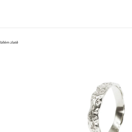
2 600 Kč
17 800 Kč
bílém zlatě