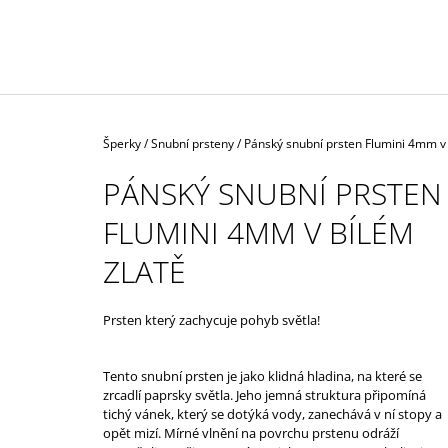
ŽLUTÉM AU
57 000 Kč
Domů
Šperky
/
Snubní prsteny
/
Pánský snubní prsten Flumini 4mm v 
PÁNSKÝ SNUBNÍ PRSTEN
FLUMINI 4MM V BÍLÉM
ZLATĚ
Prsten který zachycuje pohyb světla!
Tento snubní prsten je jako klidná hladina, na které se
zrcadlí paprsky světla. Jeho jemná struktura připomíná
tichý vánek, který se dotýká vody, zanechává v ní stopy a
opět mizí. Mírné vlnění na povrchu prstenu odráží