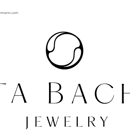
chmann.com
CO POTŘEBUJETE NAJÍT?
HLEDAT
DOPORUČUJEME
PRSTEN AURA 004 AG
NÁUŠNICE TURT