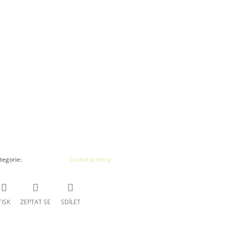
tegorie
:
Snubní prsteny
TISK
ZEPTAT SE
SDÍLET