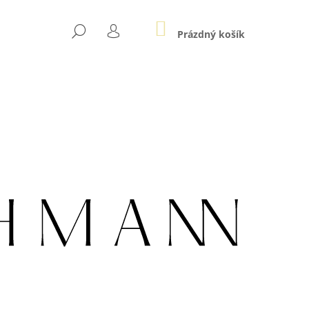
NÁKUPNÍ
HLEDAT
KOŠÍK
Prázdný košík
PŘIHLÁŠENÍ
Následující
LE AU ZLATÉ