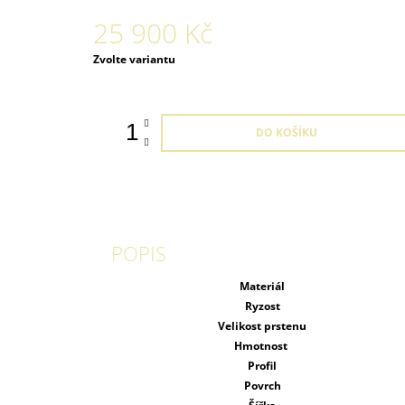
25 900 Kč
Měrná
Zvolte variantu
cena:
DO KOŠÍKU
POPIS
Materiál
Ryzost
Velikost prstenu
Hmotnost
Profil
Povrch