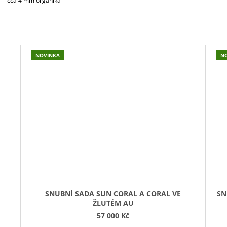
cca 4 mm organika
NOVINKA
N
SNUBNÍ SADA SUN CORAL A CORAL VE
SN
ŽLUTÉM AU
57 000 Kč