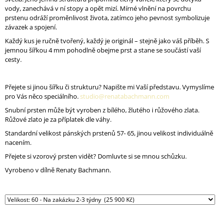
J
vody, zanechává v ní stopy a opět mizí. Mírné vlnění na povrchu
E
prstenu odráží proměnlivost života, zatímco jeho pevnost symbolizuje
M
závazek a spojení.
E
Každý kus je ručně tvořený, každý je originál – stejně jako váš příběh. S
jemnou šířkou 4 mm pohodlně obejme prst a stane se součástí vaší
NÁHRDELNÍK
cesty.
AURA
001
AG
Přejete si jinou šířku či strukturu? Napište mi Vaší představu. Vymyslíme
POZLACENÝ
pro Vás něco speciálního.
studio@renatabachmann.com
2
Snubní prsten může být vyroben z bílého, žlutého i růžového zlata.
700
Růžové zlato je za příplatek dle váhy.
Kč
Standardní velikost pánských prstenů 57- 65, jinou velikost individuálně
nacením.
Přejete si vzorový prsten vidět? Domluvte si se mnou schůzku.
Vyrobeno v dílně Renaty Bachmann.