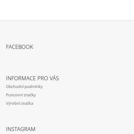
Z
Á
FACEBOOK
P
A
T
Í
INFORMACE PRO VÁS
Obchodní podmínky
Puncovní značky
Výrobní značka
INSTAGRAM