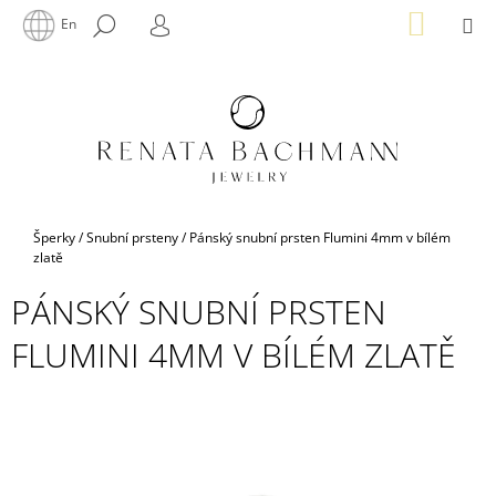
K
Přejít
NÁKUP
M
HLEDAT
En
na
KOŠÍK
O
PŘIHLÁŠENÍ
ZPĚT
ZPĚT
obsah
Š
Í
C
K
O
P
O
T
Domů
Šperky
/
Snubní prsteny
/
Pánský snubní prsten Flumini 4mm v bílém
Ř
zlatě
E
PÁNSKÝ SNUBNÍ PRSTEN
B
FLUMINI 4MM V BÍLÉM ZLATĚ
U
J
E
T
E
N