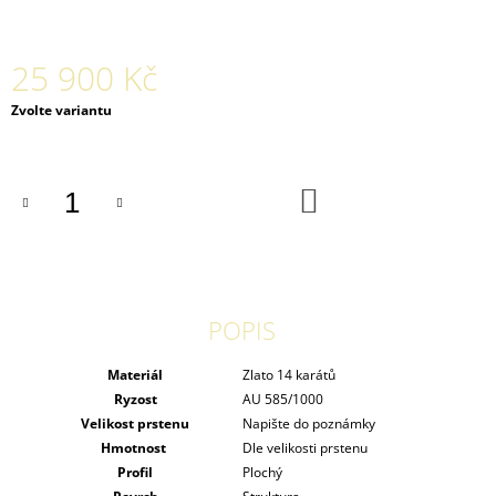
25 900 Kč
Měrná
Zvolte variantu
cena:
DO
KOŠÍKU
POPIS
Materiál
Zlato 14 karátů
Ryzost
AU 585/1000
Velikost prstenu
Napište do poznámky
Hmotnost
Dle velikosti prstenu
Profil
Plochý