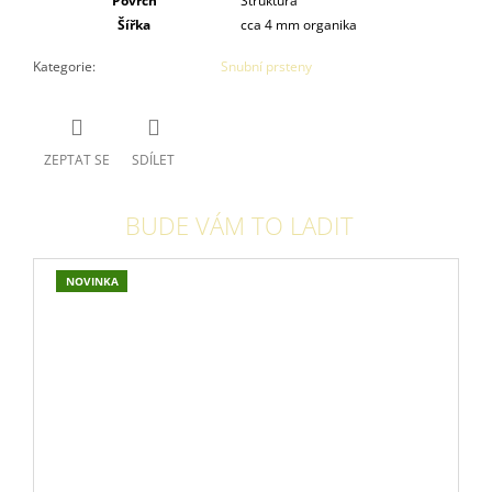
Povrch
Struktura
Šířka
cca 4 mm organika
Kategorie
:
Snubní prsteny
ZEPTAT SE
SDÍLET
BUDE VÁM TO LADIT
NOVINKA