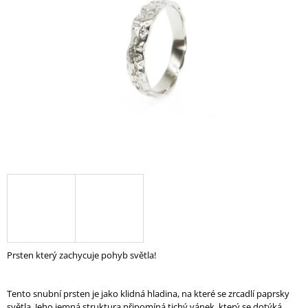
A
J
Í
T
?
HLEDAT
D
O
P
O
Prsten který zachycuje pohyb světla!
R
U
Č
Tento snubní prsten je jako klidná hladina, na které se zrcadlí paprsky
U
světla. Jeho jemná struktura připomíná tichý vánek, který se dotýká