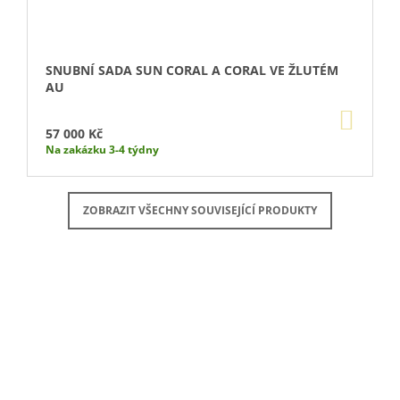
SNUBNÍ SADA SUN CORAL A CORAL VE ŽLUTÉM
AU
DO
KOŠÍ
57 000 Kč
Na zakázku 3-4 týdny
ZOBRAZIT VŠECHNY SOUVISEJÍCÍ PRODUKTY
Buďte první, kdo napíše příspěvek k této položce.
PŘIDAT KOMENTÁŘ