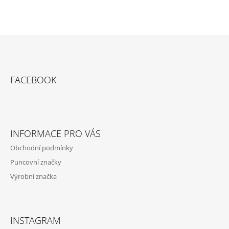
Z
Á
FACEBOOK
P
A
T
Í
INFORMACE PRO VÁS
Obchodní podmínky
Puncovní značky
Výrobní značka
INSTAGRAM