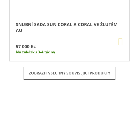
SNUBNÍ SADA SUN CORAL A CORAL VE ŽLUTÉM
AU
DO
KOŠÍ
57 000 Kč
Na zakázku 3-4 týdny
ZOBRAZIT VŠECHNY SOUVISEJÍCÍ PRODUKTY
Buďte první, kdo napíše příspěvek k této položce.
PŘIDAT KOMENTÁŘ