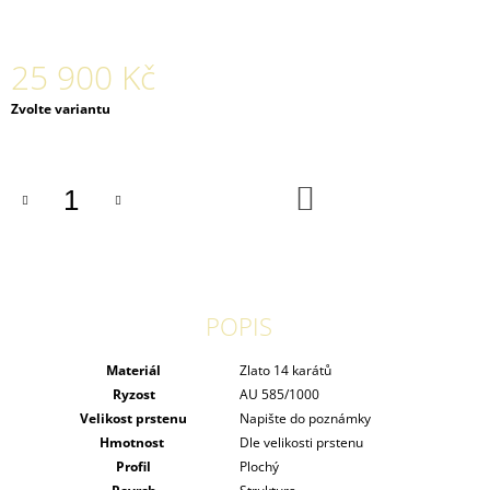
25 900 Kč
Měrná
Zvolte variantu
cena:
DO
KOŠÍKU
POPIS
Materiál
Zlato 14 karátů
Ryzost
AU 585/1000
Velikost prstenu
Napište do poznámky
Hmotnost
Dle velikosti prstenu
Profil
Plochý