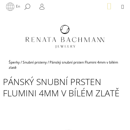
K
Přejít
NÁKUP
M
HLEDAT
En
na
KOŠÍK
O
PŘIHLÁŠENÍ
ZPĚT
ZPĚT
obsah
Š
Í
C
K
O
P
O
T
Domů
Šperky
/
Snubní prsteny
/
Pánský snubní prsten Flumini 4mm v bílém
Ř
zlatě
E
PÁNSKÝ SNUBNÍ PRSTEN
B
FLUMINI 4MM V BÍLÉM ZLATĚ
U
J
E
T
E
N