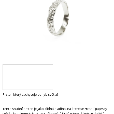
A
J
Í
T
?
HLEDAT
D
O
P
O
Prsten který zachycuje pohyb světla!
R
U
Č
Tento snubní prsten je jako klidná hladina, na které se zrcadlí paprsky
U
světla. Jeho jemná struktura připomíná tichý vánek, který se dotýká