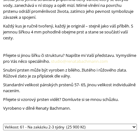
J
vody, zanechává v ní stopy a opět mizí. Mírné vlnění na povrchu
E
prstenu odráží proměnlivost života, zatímco jeho pevnost symbolizuje
M
závazek a spojení.
E
Každý kus je ručně tvořený, každý je originál – stejně jako váš příběh. S
jemnou šířkou 4 mm pohodlně obejme prst a stane se součástí vaší
NÁUŠNICE
cesty.
AURA
001
AG
Přejete si jinou šířku či strukturu? Napište mi Vaší představu. Vymyslíme
POZLACENÉ
pro Vás něco speciálního.
studio@renatabachmann.com
2
Snubní prsten může být vyroben z bílého, žlutého i růžového zlata.
700
Růžové zlato je za příplatek dle váhy.
Kč
Standardní velikost pánských prstenů 57- 65, jinou velikost individuálně
nacením.
Přejete si vzorový prsten vidět? Domluvte si se mnou schůzku.
Vyrobeno v dílně Renaty Bachmann.