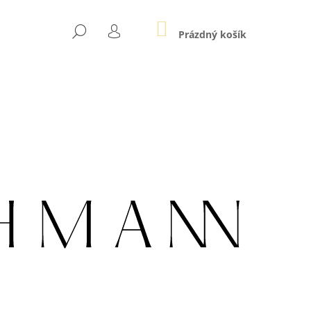
NÁKUPNÍ
HLEDAT
KOŠÍK
Prázdný košík
PŘIHLÁŠENÍ
Následující
005 AG POZLACENÝ