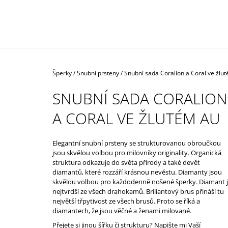
DIAMANTY
18 600 Kč
Domů
Šperky
/
Snubní prsteny
/
Snubní sada Coralion a Coral ve žlu
SNUBNÍ SADA CORALION
A CORAL VE ŽLUTÉM AU
Elegantní snubní prsteny se strukturovanou obroučkou
jsou skvělou volbou pro milovníky originality. Organická
struktura odkazuje do světa přírody a také devět
diamantů, které rozzáří krásnou nevěstu. Diamanty jsou
skvělou volbou pro každodenně nošené šperky. Diamant 
nejtvrdší ze všech drahokamů. Briliantový brus přináší tu
největší třpytivost ze všech brusů. Proto se říká a
diamantech, že jsou věčné a ženami milované.
Přejete si jinou šířku či strukturu? Napište mi Vaší