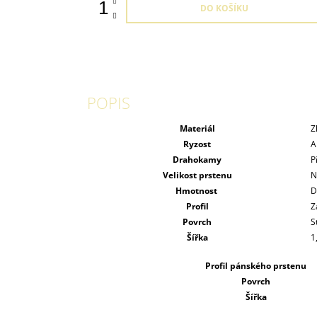
DO KOŠÍKU
POPIS
Materiál
Z
Ryzost
A
Drahokamy
P
Velikost prstenu
N
Hmotnost
D
Profil
Z
Povrch
S
Šířka
1
Profil pánského prstenu
Povrch
Šířka