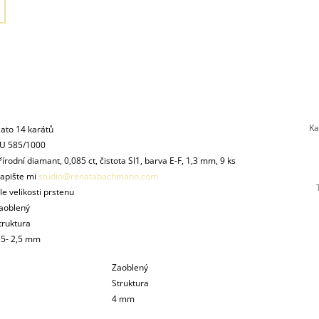
Ka
lato 14 karátů
U 585/1000
řírodní diamant, 0,085 ct, čistota SI1, barva E-F, 1,3 mm, 9 ks
apište mi
studio@renatabachmann.com
le velikosti prstenu
aoblený
truktura
,5- 2,5 mm
Zaoblený
Struktura
4 mm