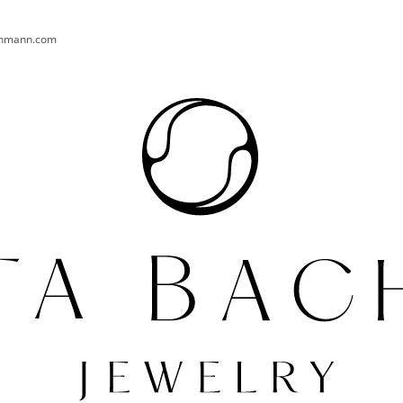
chmann.com
CO POTŘEBUJETE NAJÍT?
HLEDAT
DOPORUČUJEME
NÁHRDELNÍK KAPKA OD SRDCE AG
PRSTEN PEARL 