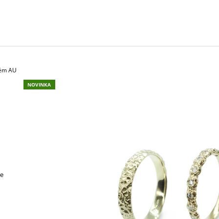
POZLACENÝ
2 500 Kč
2 900 Kč
tém AU
NOVINKA
je