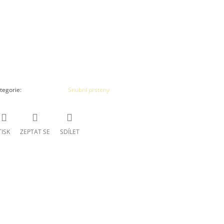
tegorie
:
Snubní prsteny
TISK
ZEPTAT SE
SDÍLET