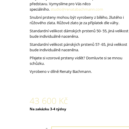
představu. Vymyslíme pro Vás něco
speciálního.
studio@renatabachmann.com
Snubní prsteny mohou být vyrobeny z bílého, žlutého i
růžového zlata. Růžové zlato je za příplatek dle váhy.
Standardní velikost dámských prstenů 50- 55, jiná velikost
bude individuálně naceněna.
Standardní velikost pánských prstenů 57- 65, jiná velikost
bude individuálně naceněna.
Přejete si vzorové prsteny vidět? Domluvte si se mnou
schůzku.
Vyrobeno v dílně Renaty Bachmann.
43 600 Kč
Měrná
Na zakázku 3-4 týdny
cena: