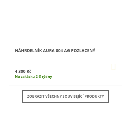
NÁHRDELNÍK AURA 004 AG POZLACENÝ
DO
KOŠÍ
4 300 Kč
Na zakázku 2-3 týdny
ZOBRAZIT VŠECHNY SOUVISEJÍCÍ PRODUKTY
Buďte první, kdo napíše příspěvek k této položce.