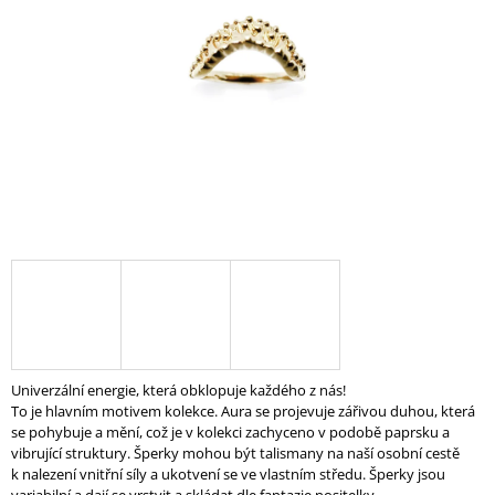
A
J
Í
T
?
HLEDAT
D
O
P
Univerzální energie, která obklopuje každého z nás!
O
To je hlavním motivem kolekce. Aura se projevuje zářivou duhou, která
R
se pohybuje a mění, což je v kolekci zachyceno v podobě paprsku a
U
vibrující struktury. Šperky mohou být talismany na naší osobní cestě
Č
k nalezení vnitřní síly a ukotvení se ve vlastním středu. Šperky jsou
U