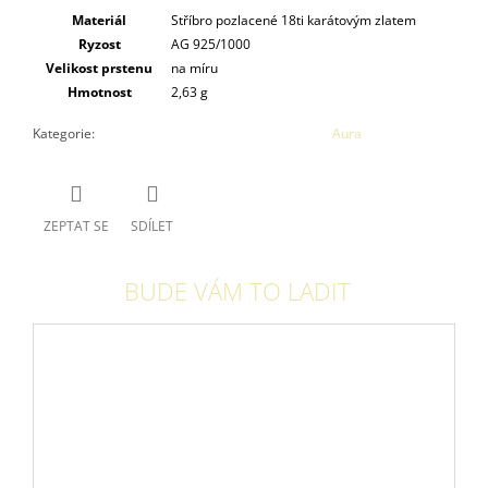
Materiál
Stříbro pozlacené 18ti karátovým zlatem
Ryzost
AG 925/1000
Velikost prstenu
na míru
Hmotnost
2,63 g
Kategorie
:
Aura
ZEPTAT SE
SDÍLET
BUDE VÁM TO LADIT