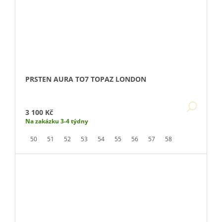
PRSTEN AURA TO7 TOPAZ LONDON
DETA
3 100 Kč
Na zakázku 3-4 týdny
50
51
52
53
54
55
56
57
58