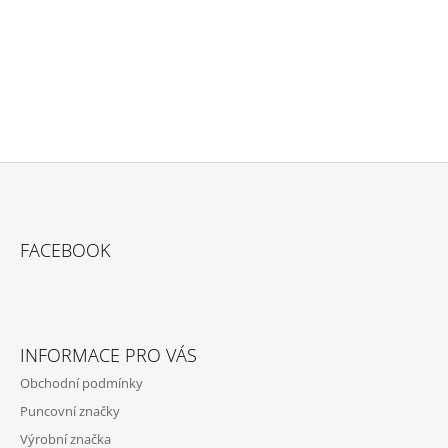
PŘIDAT KOMENTÁŘ
Z
Á
FACEBOOK
P
A
T
Í
INFORMACE PRO VÁS
Obchodní podmínky
Puncovní značky
Výrobní značka