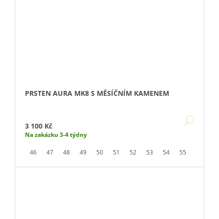
PRSTEN AURA MK8 S MĚSÍČNÍM KAMENEM
DETA
3 100 Kč
Na zakázku 3-4 týdny
46
47
48
49
50
51
52
53
54
55
56
5