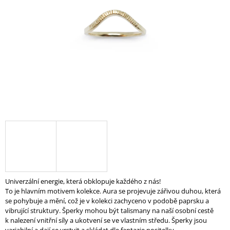
A
J
Í
T
?
HLEDAT
D
O
P
Univerzální energie, která obklopuje každého z nás!
O
To je hlavním motivem kolekce. Aura se projevuje zářivou duhou, která
R
se pohybuje a mění, což je v kolekci zachyceno v podobě paprsku a
U
vibrující struktury. Šperky mohou být talismany na naší osobní cestě
Č
k nalezení vnitřní síly a ukotvení se ve vlastním středu. Šperky jsou
U