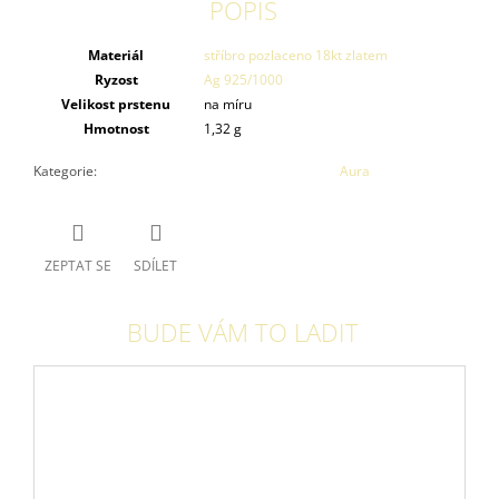
POPIS
Materiál
stříbro pozlaceno 18kt zlatem
Ryzost
Ag 925/1000
Velikost prstenu
na míru
Hmotnost
1,32 g
Kategorie
:
Aura
ZEPTAT SE
SDÍLET
BUDE VÁM TO LADIT