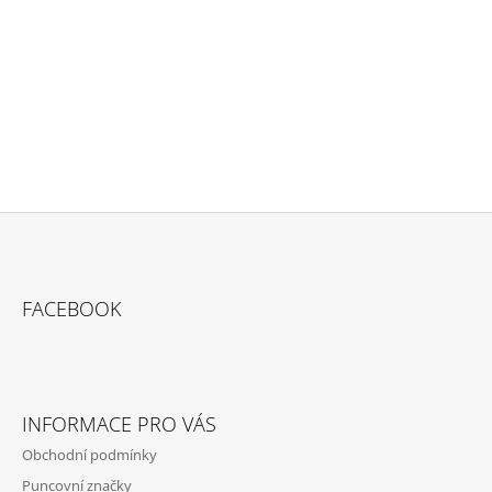
Buďte první, kdo napíše příspěvek k této položce.
PŘIDAT KOMENTÁŘ
Z
Á
FACEBOOK
P
A
T
Í
INFORMACE PRO VÁS
Obchodní podmínky
Puncovní značky