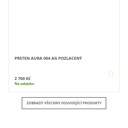
PRSTEN AURA 004 AG POZLACENÝ
DO
KOŠÍ
2 700 Kč
Na zakázku
ZOBRAZIT VŠECHNY SOUVISEJÍCÍ PRODUKTY