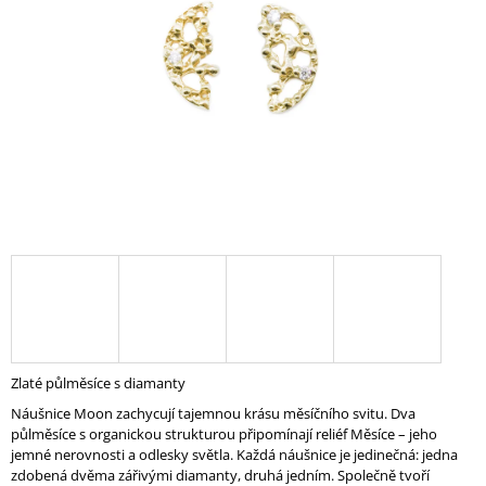
A
J
Í
T
?
HLEDAT
D
O
P
Zlaté půlměsíce s diamanty
O
Náušnice Moon zachycují tajemnou krásu měsíčního svitu. Dva
R
půlměsíce s organickou strukturou připomínají reliéf Měsíce – jeho
U
jemné nerovnosti a odlesky světla. Každá náušnice je jedinečná: jedna
Č
zdobená dvěma zářivými diamanty, druhá jedním. Společně tvoří
U