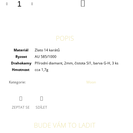
DO
KOŠÍKU
POPIS
Materiál
Zlato 14 karátů
Ryzost
AU 585/1000
Drahokamy
Přírodní diamant, 2mm, čistota SI1, barva G-H, 3 ks
Hmotnost
cca 1,7g
Kategorie
:
Moon
ZEPTAT SE
SDÍLET
BUDE VÁM TO LADIT