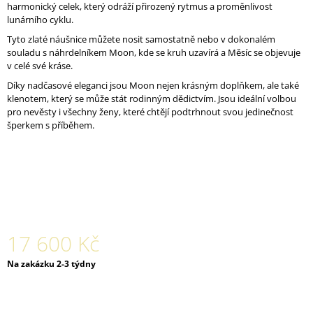
harmonický celek, který odráží přirozený rytmus a proměnlivost
J
lunárního cyklu.
E
M
Tyto zlaté náušnice můžete nosit samostatně nebo v dokonalém
E
souladu s náhrdelníkem Moon, kde se kruh uzavírá a Měsíc se objevuje
v celé své kráse.
PRSTEN
Díky nadčasové eleganci jsou Moon nejen krásným doplňkem, ale také
SUN
klenotem, který se může stát rodinným dědictvím. Jsou ideální volbou
CORAL
pro nevěsty i všechny ženy, které chtějí podtrhnout svou jedinečnost
VE
šperkem s příběhem.
ŽLUTÉM
AU
S
DIAMANTY
32
800
Kč
17 600 Kč
Měrná
Na zakázku 2-3 týdny
cena: