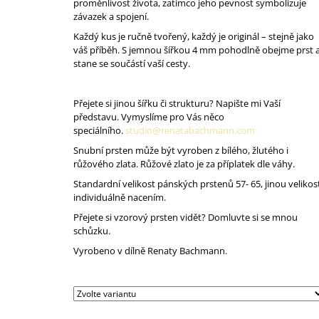
proměnlivost života, zatímco jeho pevnost symbolizuje
závazek a spojení.
Každý kus je ručně tvořený, každý je originál – stejně jako
váš příběh. S jemnou šířkou 4 mm pohodlně obejme prst 
stane se součástí vaší cesty.
Přejete si jinou šířku či strukturu? Napište mi Vaší
představu. Vymyslíme pro Vás něco
speciálního.
studio@renatabachmann.com
Snubní prsten může být vyroben z bílého, žlutého i
růžového zlata. Růžové zlato je za příplatek dle váhy.
Standardní velikost pánských prstenů 57- 65, jinou velikos
individuálně nacením.
Přejete si vzorový prsten vidět? Domluvte si se mnou
schůzku.
Vyrobeno v dílně Renaty Bachmann.