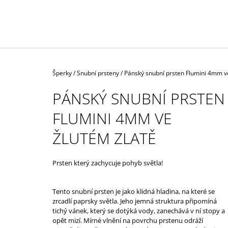
DIAMANTY
18 600 Kč
Domů
Šperky
/
Snubní prsteny
/
Pánský snubní prsten Flumini 4mm v
PÁNSKÝ SNUBNÍ PRSTEN
FLUMINI 4MM VE
ŽLUTÉM ZLATĚ
Prsten který zachycuje pohyb světla!
Tento snubní prsten je jako klidná hladina, na které se
zrcadlí paprsky světla. Jeho jemná struktura připomíná
tichý vánek, který se dotýká vody, zanechává v ní stopy a
opět mizí. Mírné vlnění na povrchu prstenu odráží