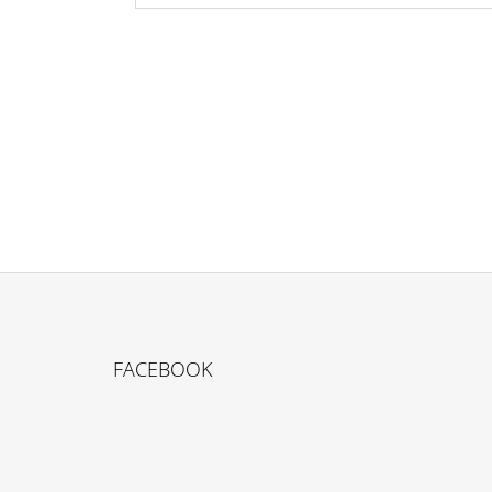
Buďte první, kdo napíše příspěvek k této položce.
PŘIDAT KOMENTÁŘ
Z
Á
FACEBOOK
P
A
T
Í