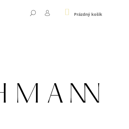
NÁKUPNÍ
HLEDAT
KOŠÍK
Prázdný košík
PŘIHLÁŠENÍ
Následující
005 AG POZLACENÝ