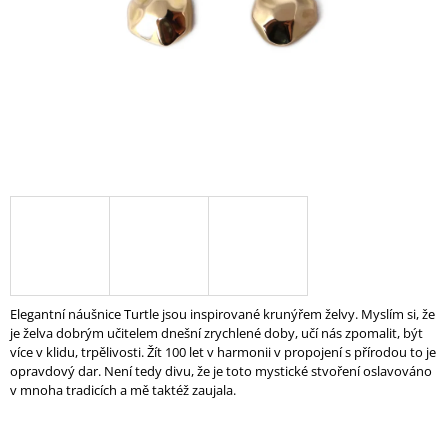
A
J
Í
T
?
HLEDAT
D
Elegantní náušnice Turtle jsou inspirované krunýřem želvy. Myslím si, že
O
je želva dobrým učitelem dnešní zrychlené doby, učí nás zpomalit, být
P
více v klidu, trpělivosti. Žít 100 let v harmonii v propojení s přírodou to je
O
opravdový dar. Není tedy divu, že je toto mystické stvoření oslavováno
R
v mnoha tradicích a mě taktéž zaujala.
U
Č
U