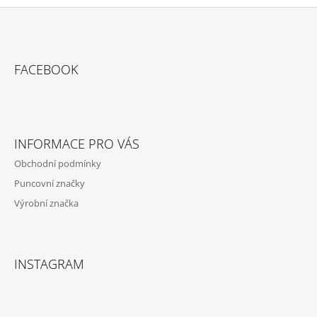
Z
Á
FACEBOOK
P
A
T
Í
INFORMACE PRO VÁS
Obchodní podmínky
Puncovní značky
Výrobní značka
INSTAGRAM