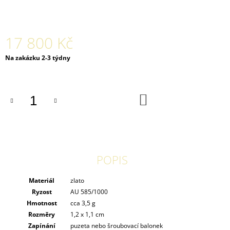
J
E
M
E
17 800 Kč
Měrná
Na zakázku 2-3 týdny
PLOCHÝ
cena:
PRSTEN
SE
ŠPIČKOU
RAW
DO
KOŠÍKU
16
800
Kč
POPIS
Materiál
zlato
Ryzost
AU 585/1000
Hmotnost
cca 3,5 g
Rozměry
1,2 x 1,1 cm
Zapínání
puzeta nebo šroubovací balonek