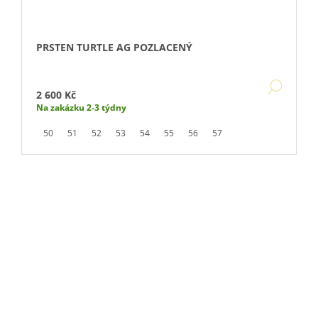
PRSTEN TURTLE AG POZLACENÝ
DETA
2 600 Kč
Na zakázku 2-3 týdny
50
51
52
53
54
55
56
57
Buďte první, kdo napíše příspěvek k této položce.
PŘIDAT KOMENTÁŘ