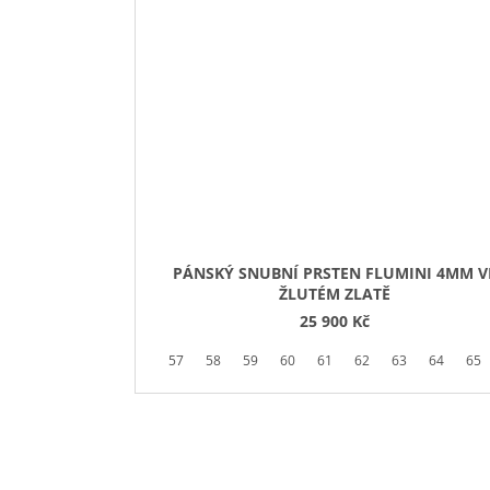
PÁNSKÝ SNUBNÍ PRSTEN FLUMINI 4MM V
ŽLUTÉM ZLATĚ
25 900 Kč
57
58
59
60
61
62
63
64
65
Buďte první, kdo napíše příspěvek k této položce.