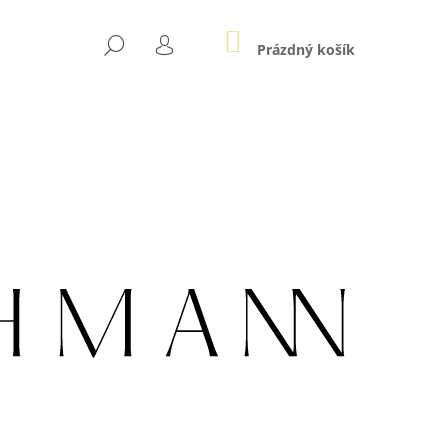
NÁKUPNÍ
HLEDAT
KOŠÍK
Prázdný košík
PŘIHLÁŠENÍ
Následující
LE AU ZLATÉ