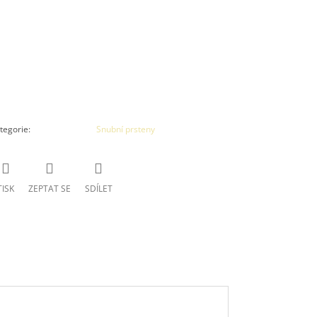
tegorie
:
Snubní prsteny
TISK
ZEPTAT SE
SDÍLET