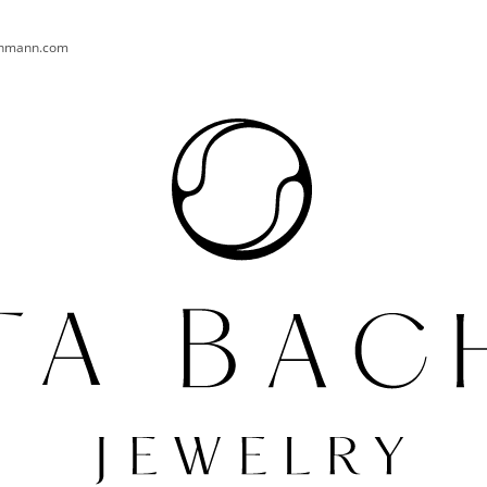
chmann.com
CO POTŘEBUJETE NAJÍT?
HLEDAT
DOPORUČUJEME
PRSTEN AURA 004 AG
NÁUŠNICE TURT