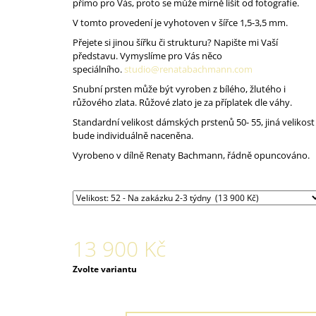
přímo pro Vás, proto se může mírně lišit od fotografie.
V tomto provedení je vyhotoven v šířce 1,5-3,5 mm.
Přejete si jinou šířku či strukturu? Napište mi Vaší
představu. Vymyslíme pro Vás něco
speciálního.
studio@renatabachmann.com
Snubní prsten může být vyroben z bílého, žlutého i
růžového zlata. Růžové zlato je za příplatek dle váhy.
Standardní velikost dámských prstenů 50- 55, jiná velikost
bude individuálně naceněna.
Vyrobeno v dílně Renaty Bachmann, řádně opuncováno.
13 900 Kč
Měrná
Zvolte variantu
cena: