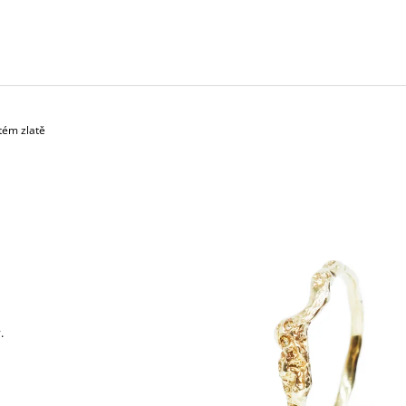
2 600 Kč
17 800 Kč
tém zlatě
N
.