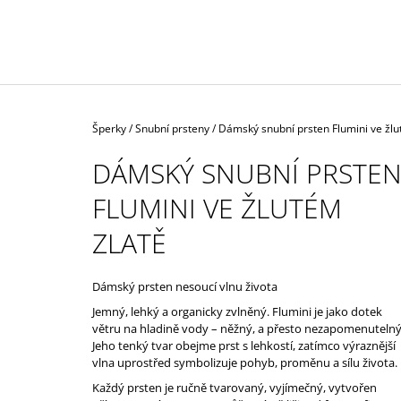
ŽLUTÉM AU
57 000 Kč
Domů
Šperky
/
Snubní prsteny
/
Dámský snubní prsten Flumini ve žlu
DÁMSKÝ SNUBNÍ PRSTE
FLUMINI VE ŽLUTÉM
ZLATĚ
Dámský prsten nesoucí vlnu života
Jemný, lehký a organicky zvlněný. Flumini je jako dotek
větru na hladině vody – něžný, a přesto nezapomenutelný
Jeho tenký tvar obejme prst s lehkostí, zatímco výraznější
vlna uprostřed symbolizuje pohyb, proměnu a sílu života.
Každý prsten je ručně tvarovaný, vyjímečný, vytvořen