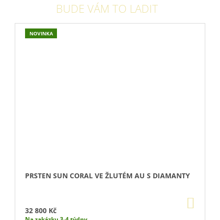
BUDE VÁM TO LADIT
NOVINKA
PRSTEN SUN CORAL VE ŽLUTÉM AU S DIAMANTY
DO
KOŠÍ
32 800 Kč
Na zakázku 3-4 týdny