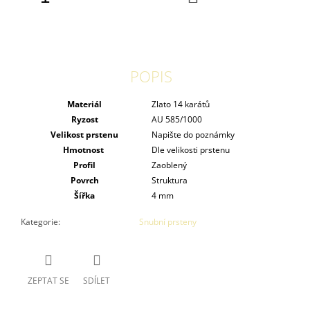
KOŠÍKU
POPIS
Materiál
Zlato 14 karátů
Ryzost
AU 585/1000
Velikost prstenu
Napište do poznámky
Hmotnost
Dle velikosti prstenu
Profil
Zaoblený
Povrch
Struktura
Šířka
4 mm
Kategorie
:
Snubní prsteny
ZEPTAT SE
SDÍLET