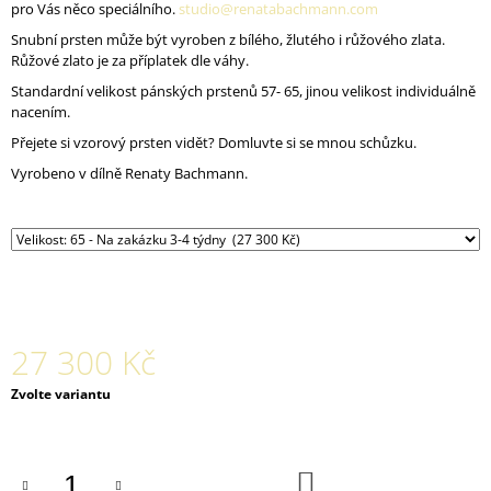
pro Vás něco speciálního.
studio@renatabachmann.com
J
E
Snubní prsten může být vyroben z bílého, žlutého i růžového zlata.
M
Růžové zlato je za příplatek dle váhy.
E
Standardní velikost pánských prstenů 57- 65, jinou velikost individuálně
nacením.
SNUBNÍ
Přejete si vzorový prsten vidět? Domluvte si se mnou schůzku.
SADA
CORALION
Vyrobeno v dílně Renaty Bachmann.
A
CORAL
VE
ŽLUTÉM
AU
43
600
Kč
27 300 Kč
Měrná
Zvolte variantu
cena:
DO