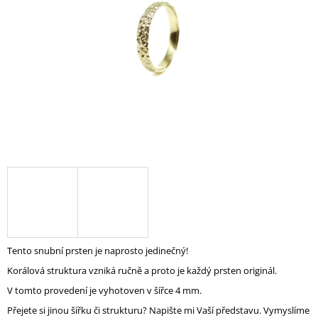
A
J
Í
T
?
HLEDAT
D
O
P
Tento snubní prsten je naprosto jedinečný!
O
Korálová struktura vzniká ručně a proto je každý prsten originál.
R
U
V tomto provedení je vyhotoven v šířce 4 mm.
Č
Přejete si jinou šířku či strukturu? Napište mi Vaší představu. Vymyslíme
U