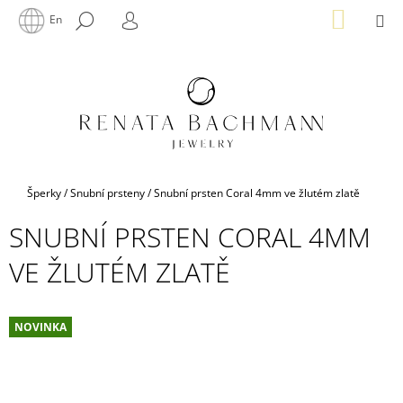
K
Přejít
NÁKUP
M
HLEDAT
En
na
KOŠÍK
O
PŘIHLÁŠENÍ
ZPĚT
ZPĚT
obsah
Š
Í
C
K
O
P
O
T
Domů
Šperky
/
Snubní prsteny
/
Snubní prsten Coral 4mm ve žlutém zlatě
Ř
SNUBNÍ PRSTEN CORAL 4MM
E
B
VE ŽLUTÉM ZLATĚ
U
J
E
NOVINKA
T
E
N