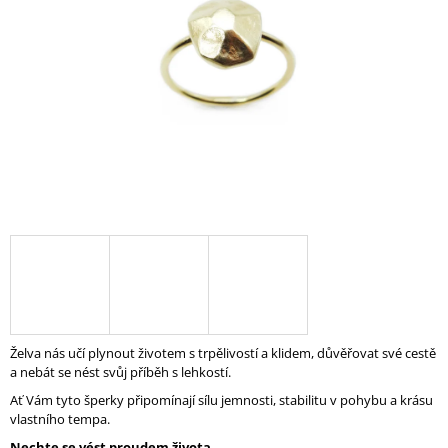
A
J
Í
T
?
HLEDAT
D
O
P
Želva nás učí plynout životem s trpělivostí a klidem, důvěřovat své cestě
O
a nebát se nést svůj příběh s lehkostí.
R
Ať Vám tyto šperky připomínají sílu jemnosti, stabilitu v pohybu a krásu
U
vlastního tempa.
Č
U
Nechte se vést proudem života.