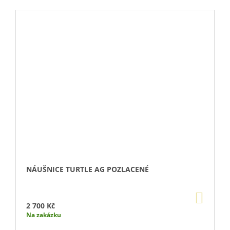
NÁUŠNICE TURTLE AG POZLACENÉ
DO
KOŠÍ
2 700 Kč
Na zakázku