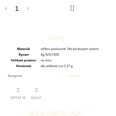
DO
KOŠÍKU
POPIS
Materiál
stříbro pozlacené 18ti karátovým zlatem
Ryzost
Ag 925/1000
Velikost prstenu
na míru
Hmotnost
dle velikosti cca 2,37 g
Kategorie
:
Prsteny
ZEPTAT SE
SDÍLET
BUDE VÁM TO LADIT