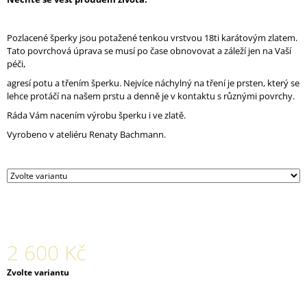
J
E
M
Pozlacené šperky jsou potažené tenkou vrstvou 18ti karátovým zlatem.
E
Tato povrchová úprava se musí po čase obnovovat a záleží jen na Vaší
péči,
SNUBNÍ
agresí potu a třením šperku. Nejvíce náchylný na tření je prsten, který se
SADA
lehce protáčí na našem prstu a denně je v kontaktu s různými povrchy.
CORALION
Ráda Vám nacením výrobu šperku i ve zlatě.
A
CORAL
Vyrobeno v ateliéru Renaty Bachmann.
VE
ŽLUTÉM
AU
43
600
Kč
2 600 Kč
Měrná
Zvolte variantu
cena: