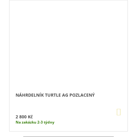
NÁHRDELNÍK TURTLE AG POZLACENÝ
DO
KOŠÍ
2 800 Kč
Na zakázku 2-3 týdny