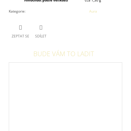
Hmotnost podle velikosti
cca 1,30 g
Kategorie
:
Aura
ZEPTAT SE
SDÍLET
BUDE VÁM TO LADIT