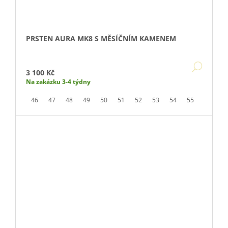
PRSTEN AURA MK8 S MĚSÍČNÍM KAMENEM
DETA
3 100 Kč
Na zakázku 3-4 týdny
46
47
48
49
50
51
52
53
54
55
56
5