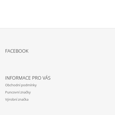
Z
Á
FACEBOOK
P
A
T
Í
INFORMACE PRO VÁS
Obchodní podmínky
Puncovní značky
Výrobní značka