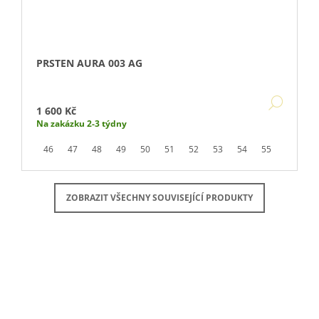
PRSTEN AURA 003 AG
DETA
1 600 Kč
Na zakázku 2-3 týdny
46
47
48
49
50
51
52
53
54
55
56
5
ZOBRAZIT VŠECHNY SOUVISEJÍCÍ PRODUKTY
Buďte první, kdo napíše příspěvek k této položce.
PŘIDAT KOMENTÁŘ