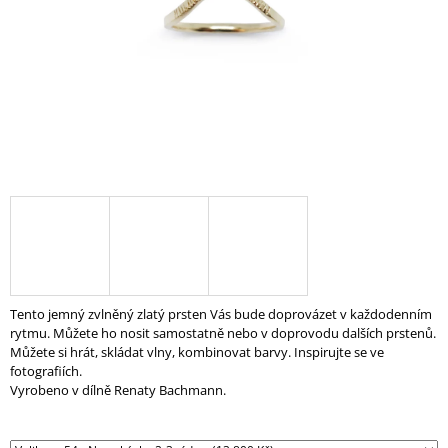
A
J
Í
T
?
HLEDAT
D
Tento jemný zvlněný zlatý prsten Vás bude doprovázet v každodenním
O
rytmu. Můžete ho nosit samostatně nebo v doprovodu dalších prstenů.
P
Můžete si hrát, skládat vlny, kombinovat barvy. Inspirujte se ve
O
fotografiích.
R
Vyrobeno v dílně Renaty Bachmann.
U
Č
U