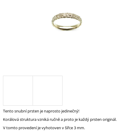
A
J
Í
T
?
HLEDAT
D
O
P
O
Tento snubní prsten je naprosto jedinečný!
R
Korálová struktura vzniká ručně a proto je každý prsten originál.
U
Č
V tomto provedení je vyhotoven v šířce 3 mm.
U