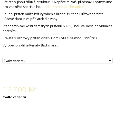
Přejete si jinou šířku či strukturu? Napište mi Vaší představu. Vymyslíme
J
pro Vás něco speciálního.
studio@renatabachmann.com
E
M
Snubní prsten může být vyroben z bílého, žlutého i růžového zlata.
E
Růžové zlato je za příplatek dle váhy.
Standardní velikosti dámských prstenů 50-55, jinou velikost individuálně
PRSTEN
nacením.
AURA
Přejete si vzorový prsten vidět? Domluvte si se mnou schůzku.
004
AG
Vyrobeno v dílně Renaty Bachmann.
2
600
Kč
17 800 Kč
Měrná
Zvolte variantu
cena: