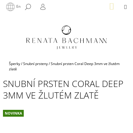
K
Přejít
NÁKUP
M
HLEDAT
En
na
KOŠÍK
O
PŘIHLÁŠENÍ
ZPĚT
ZPĚT
obsah
Š
Í
C
K
O
P
O
T
Domů
Šperky
/
Snubní prsteny
/
Snubní prsten Coral Deep 3mm ve žlutém
Ř
zlatě
E
SNUBNÍ PRSTEN CORAL DEEP
B
3MM VE ŽLUTÉM ZLATĚ
U
J
E
NOVINKA
T
E
N