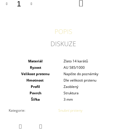
DO
KOŠÍKU
POPIS
DISKUZE
Materiál
Zlato 14 karátů
Ryzost
AU 585/1000
Velikost prstenu
Napište do poznámky
Hmotnost
Dle velikosti prstenu
Profil
Zaoblený
Povrch
Struktura
Šířka
3 mm
Kategorie
:
Snubní prsteny