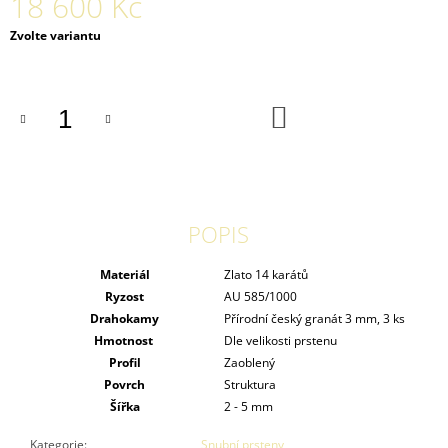
18 600 Kč
Měrná
Zvolte variantu
cena:
DO
KOŠÍKU
POPIS
Materiál
Zlato 14 karátů
Ryzost
AU 585/1000
Drahokamy
Přírodní český granát 3 mm, 3 ks
Hmotnost
Dle velikosti prstenu
Profil
Zaoblený
Povrch
Struktura
Šířka
2 - 5 mm
Kategorie
:
Snubní prsteny