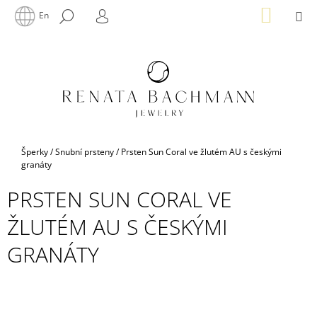
K
Přejít
NÁKUP
M
HLEDAT
En
na
KOŠÍK
O
PŘIHLÁŠENÍ
ZPĚT
ZPĚT
obsah
Š
Í
C
K
O
P
O
T
Domů
Šperky
/
Snubní prsteny
/
Prsten Sun Coral ve žlutém AU s českými
Ř
granáty
E
PRSTEN SUN CORAL VE
B
ŽLUTÉM AU S ČESKÝMI
U
J
GRANÁTY
E
T
E
N