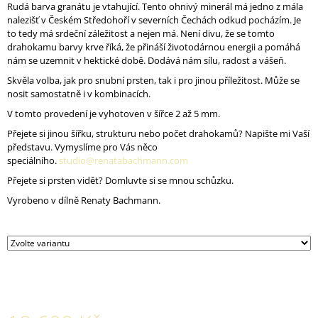
Rudá barva granátu je vtahující. Tento ohnivý minerál má jedno z mála
J
nalezišť v Českém Středohoří v severních Čechách odkud pocházím. Je
E
to tedy má srdeční záležitost a nejen má. Není divu, že se tomto
M
drahokamu barvy krve říká, že přináší životodárnou energii a pomáhá
E
nám se uzemnit v hektické době. Dodává nám sílu, radost a vášeň.
Skvěla volba, jak pro snubní prsten, tak i pro jinou příležitost. Může se
NÁUŠNICE
nosit samostatně i v kombinacích.
RONA
AU
V tomto provedení je vyhotoven v šířce 2 až 5 mm.
ZLATÉ
Přejete si jinou šířku, strukturu nebo počet drahokamů? Napište mi Vaší
7
představu. Vymyslíme pro Vás něco
800
speciálního.
studio@renatabachmann.com
Kč
Přejete si prsten vidět? Domluvte si se mnou schůzku.
Vyrobeno v dílně Renaty Bachmann.