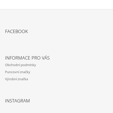
Z
Á
FACEBOOK
P
A
T
Í
INFORMACE PRO VÁS
Obchodní podmínky
Puncovní značky
Výrobní značka
INSTAGRAM