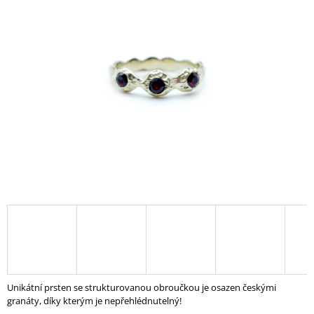
A
J
Í
T
?
HLEDAT
D
O
P
O
R
U
Unikátní prsten se strukturovanou obroučkou je osazen českými
Č
granáty, díky kterým je nepřehlédnutelný!
U