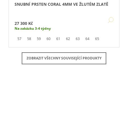
SNUBNÍ PRSTEN CORAL 4MM VE ŽLUTÉM ZLATĚ
DETA
27 300 Kč
Na zakázku 3-4 týdny
57
58
59
60
61
62
63
64
65
ZOBRAZIT VŠECHNY SOUVISEJÍCÍ PRODUKTY
Buďte první, kdo napíše příspěvek k této položce.
PŘIDAT KOMENTÁŘ