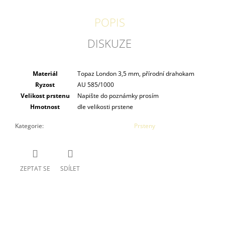
POPIS
DISKUZE
Materiál
Topaz London 3,5 mm, přírodní drahokam
Ryzost
AU 585/1000
Velikost prstenu
Napište do poznámky prosím
Hmotnost
dle velikosti prstene
Kategorie
:
Prsteny
ZEPTAT SE
SDÍLET
Buďte první, kdo napíše příspěvek k této položce.