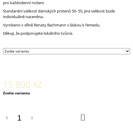
pro každodenní nošení.
J
E
Standardní velikost dámských prstenů 50- 55, jiná velikost bude
M
individuálně naceněna.
E
Vyrobeno v dílně Renaty Bachmann s láskou k řemeslu.
Děkuji, že podporujete lokálního tvůrce.
SNUBNÍ
PRSTENY
FLOW
38
500
Kč
15 800 Kč
Měrná
Zvolte variantu
cena:
DO
KOŠÍKU