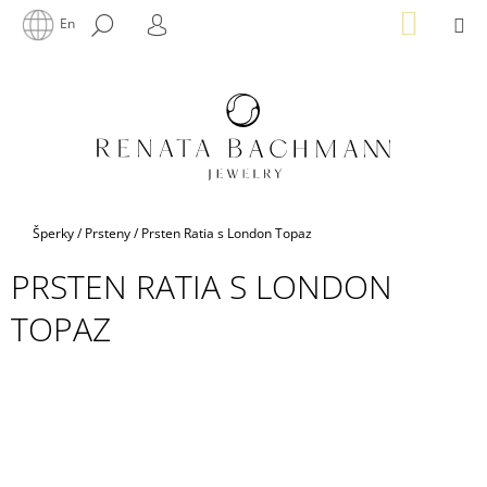
K
Přejít
NÁKUP
M
HLEDAT
En
na
KOŠÍK
O
PŘIHLÁŠENÍ
ZPĚT
ZPĚT
obsah
Š
Í
C
K
O
P
O
T
Domů
Šperky
/
Prsteny
/
Prsten Ratia s London Topaz
Ř
PRSTEN RATIA S LONDON
E
B
TOPAZ
U
J
E
T
E
N