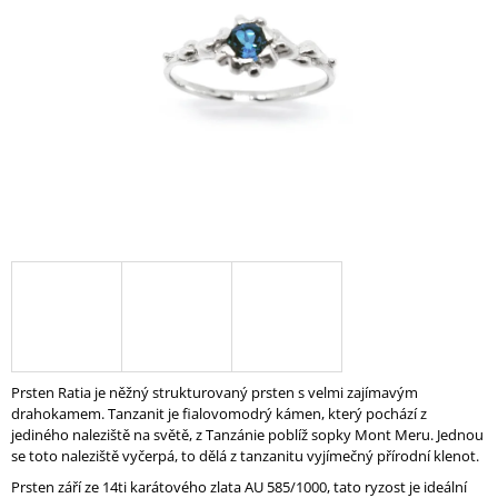
A
J
Í
T
?
HLEDAT
D
O
P
Prsten Ratia je něžný strukturovaný prsten s velmi zajímavým
O
drahokamem. Tanzanit je fialovomodrý kámen, který pochází z
R
jediného naleziště na světě, z Tanzánie poblíž sopky Mont Meru. Jednou
U
se toto naleziště vyčerpá, to dělá z tanzanitu vyjímečný přírodní klenot.
Č
Prsten září ze 14ti karátového zlata AU 585/1000, tato ryzost je ideální
U