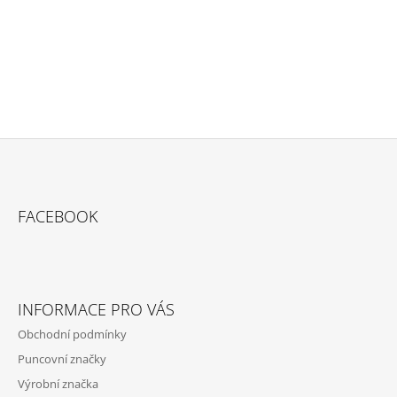
PŘIDAT KOMENTÁŘ
Z
Á
FACEBOOK
P
A
T
Í
INFORMACE PRO VÁS
Obchodní podmínky
Puncovní značky
Výrobní značka