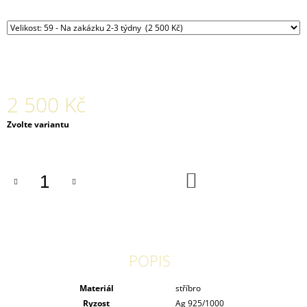
J
E
M
E
NÁUŠNICE
AURA
2 500 Kč
001
AG
Měrná
Zvolte variantu
POZLACENÉ
cena:
2
700
Kč
DO
KOŠÍKU
POPIS
Materiál
stříbro
Ryzost
Ag 925/1000