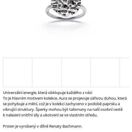
A
J
Í
T
?
HLEDAT
D
Univerzální energie, která obklopuje každého z nás!
O
To je hlavním motivem kolekce. Aura se projevuje zářivou duhou, která
P
se pohybuje a mění, což je v kolekci zachyceno v podobě paprsku a
O
vibrující struktury. Šperky mohou být talismany na naší osobní cestě
R
k nalezení vnitřní síly a ukotvení se ve vlastním středu.
U
Č
Prsten je vyrobený v dílně Renaty Bachmann.
U