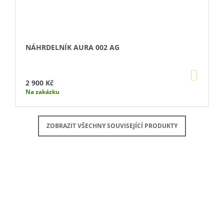
NÁHRDELNÍK AURA 002 AG
DO
KOŠÍ
2 900 Kč
Na zakázku
ZOBRAZIT VŠECHNY SOUVISEJÍCÍ PRODUKTY
Buďte první, kdo napíše příspěvek k této položce.
PŘIDAT KOMENTÁŘ