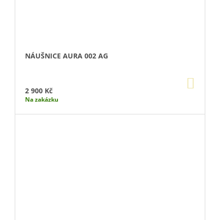
NÁUŠNICE AURA 002 AG
DO
KOŠÍ
2 900 Kč
Na zakázku