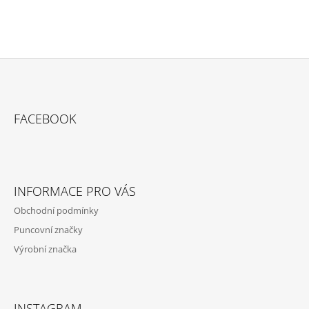
Z
Á
FACEBOOK
P
A
T
Í
INFORMACE PRO VÁS
Obchodní podmínky
Puncovní značky
Výrobní značka
INSTAGRAM