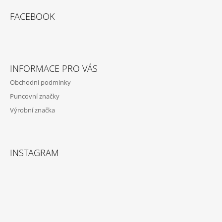
Á
FACEBOOK
P
A
T
Í
INFORMACE PRO VÁS
Obchodní podmínky
Puncovní značky
Výrobní značka
INSTAGRAM