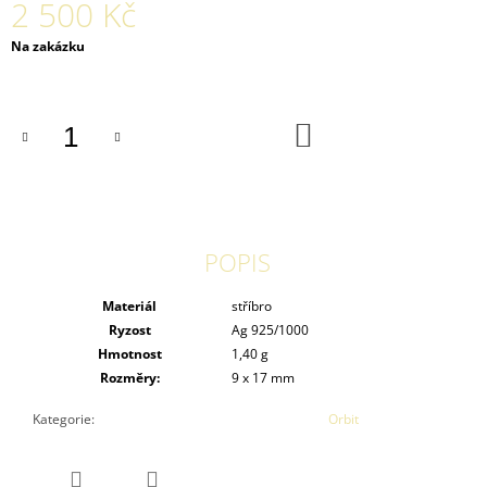
2 500 Kč
Měrná
Na zakázku
cena:
DO
KOŠÍKU
POPIS
Materiál
stříbro
Ryzost
Ag 925/1000
Hmotnost
1,40 g
Rozměry:
9 x 17 mm
Kategorie
:
Orbit