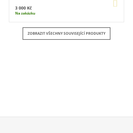
DO
KOŠÍ
3 000 Kč
Na zakázku
ZOBRAZIT VŠECHNY SOUVISEJÍCÍ PRODUKTY
Buďte první, kdo napíše příspěvek k této položce.
PŘIDAT KOMENTÁŘ
Z