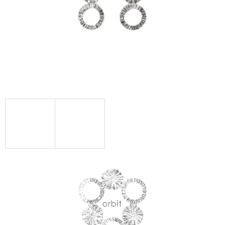
A
J
Í
T
?
HLEDAT
D
O
P
O
R
U
Č
U