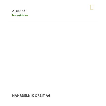
DO
KOŠÍ
2 300 Kč
Na zakázku
NÁHRDELNÍK ORBIT AG