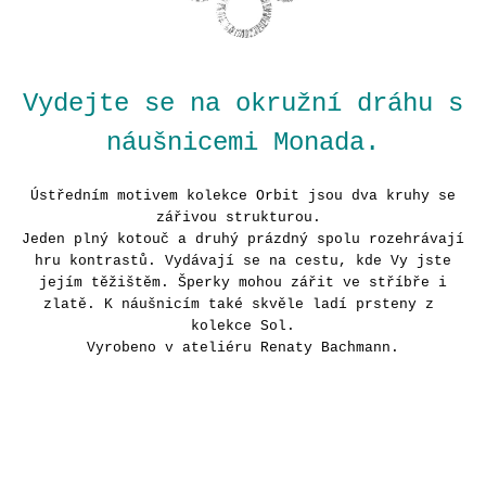
J
E
M
E
Vydejte se na okružní dráhu s
NÁUŠNICE
náušnicemi Monada.
TURTLE
AU
ZLATÉ
Ústředním motivem kolekce Orbit jsou dva kruhy se
17
zářivou strukturou.
800
Jeden plný kotouč a druhý prázdný spolu rozehrávají
Kč
hru kontrastů. Vydávají se na cestu, kde Vy jste
jejím těžištěm. Šperky mohou zářit ve stříbře i
zlatě. K náušnicím také skvěle ladí prsteny z
kolekce Sol.
Vyrobeno v ateliéru Renaty Bachmann.