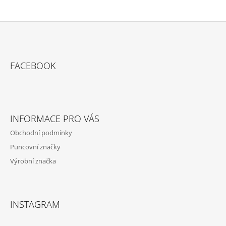
Z
Á
FACEBOOK
P
A
T
Í
INFORMACE PRO VÁS
Obchodní podmínky
Puncovní značky
Výrobní značka
INSTAGRAM