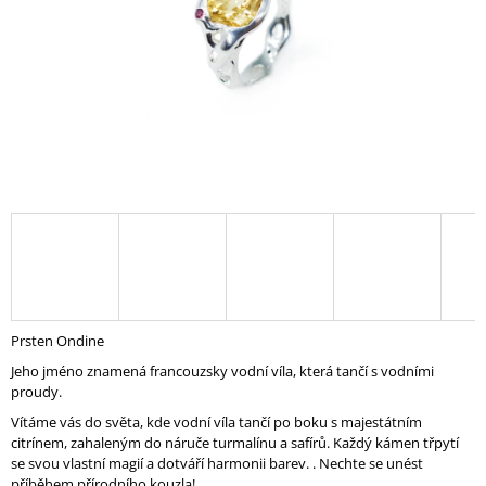
A
J
Í
T
?
HLEDAT
D
Prsten Ondine
O
Jeho jméno znamená francouzsky vodní víla, která tančí s vodními
P
proudy.
O
R
Vítáme vás do světa, kde vodní víla tančí po boku s majestátním
U
citrínem, zahaleným do náruče turmalínu a safírů. Každý kámen třpytí
Č
se svou vlastní magií a dotváří harmonii barev. . Nechte se unést
U
příběhem přírodního kouzla!