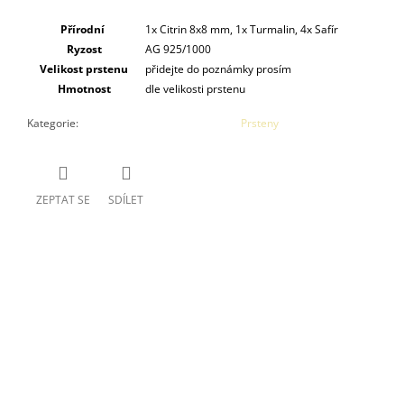
Přírodní
1x Citrin 8x8 mm, 1x Turmalin, 4x Safír
Ryzost
AG 925/1000
Velikost prstenu
přidejte do poznámky prosím
Hmotnost
dle velikosti prstenu
Kategorie
:
Prsteny
ZEPTAT SE
SDÍLET
Buďte první, kdo napíše příspěvek k této položce.
PŘIDAT KOMENTÁŘ