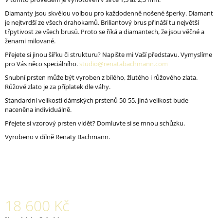
J
Diamanty jsou skvělou volbou pro každodenně nošené šperky. Diamant
E
je nejtvrdší ze všech drahokamů. Briliantový brus přináší tu největší
M
třpytivost ze všech brusů. Proto se říká a diamantech, že jsou věčné a
E
ženami milované.
Přejete si jinou šířku či strukturu? Napište mi Vaší představu. Vymyslíme
SNUBNÍ
pro Vás něco speciálního.
studio@renatabachmann.com
SADA
CORALION
Snubní prsten může být vyroben z bílého, žlutého i růžového zlata.
A
Růžové zlato je za příplatek dle váhy.
CORAL
VE
Standardní velikosti dámských prstenů 50-55, jiná velikost bude
ŽLUTÉM
naceněna individuálně.
AU
Přejete si vzorový prsten vidět? Domluvte si se mnou schůzku.
43
600
Vyrobeno v dílně Renaty Bachmann.
Kč
18 600 Kč