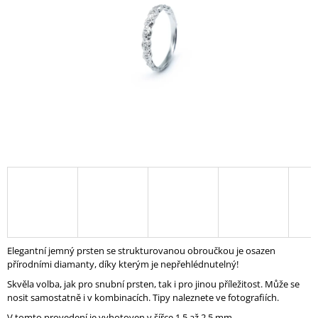
A
J
Í
T
?
HLEDAT
D
O
P
Elegantní jemný prsten se strukturovanou obroučkou je osazen
O
přírodními diamanty, díky kterým je nepřehlédnutelný!
R
Skvěla volba, jak pro snubní prsten, tak i pro jinou příležitost. Může se
U
nosit samostatně i v kombinacích. Tipy naleznete ve fotografiích.
Č
U
V tomto provedení je vyhotoven v šířce 1,5 až 2,5 mm.