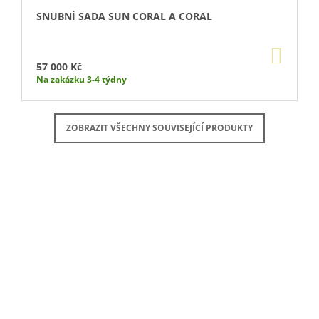
SNUBNÍ SADA SUN CORAL A CORAL
DO
KOŠÍ
57 000 Kč
Na zakázku 3-4 týdny
ZOBRAZIT VŠECHNY SOUVISEJÍCÍ PRODUKTY
Buďte první, kdo napíše příspěvek k této položce.
PŘIDAT KOMENTÁŘ