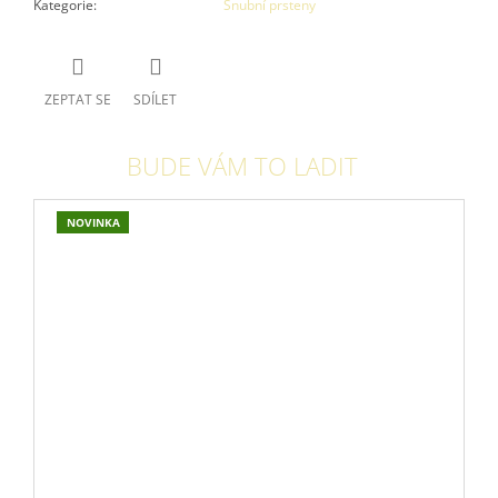
Kategorie
:
Snubní prsteny
ZEPTAT SE
SDÍLET
BUDE VÁM TO LADIT
NOVINKA