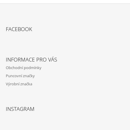
Z
Á
FACEBOOK
P
A
T
Í
INFORMACE PRO VÁS
Obchodní podmínky
Puncovní značky
Výrobní značka
INSTAGRAM