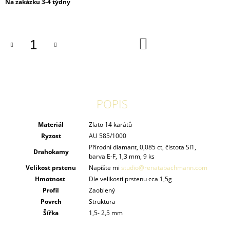
Měrná
Na zakázku 3-4 týdny
cena:
DO
KOŠÍKU
POPIS
Materiál
Zlato 14 karátů
Ryzost
AU 585/1000
Přírodní diamant, 0,085 ct, čistota SI1,
Drahokamy
barva E-F, 1,3 mm, 9 ks
Velikost prstenu
Napište mi
studio@renatabachmann.com
Hmotnost
Dle velikosti prstenu cca 1,5g
Profil
Zaoblený
Povrch
Struktura
Šířka
1,5- 2,5 mm