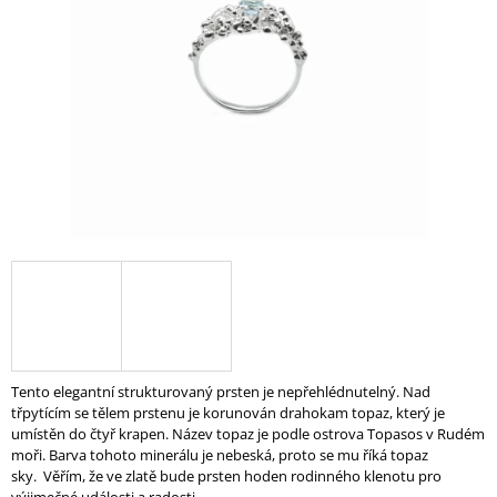
A
J
Í
T
?
HLEDAT
D
O
P
Tento elegantní strukturovaný prsten je nepřehlédnutelný. Nad
O
třpytícím se tělem prstenu je korunován drahokam topaz, který je
R
umístěn do čtyř krapen. Název
topaz je podle ostrova Topasos v Rudém
U
moři. Barva tohoto minerálu je nebeská, proto se mu říká topaz
Č
sky.
Věřím, že ve zlatě bude prsten hoden rodinného klenotu pro
U