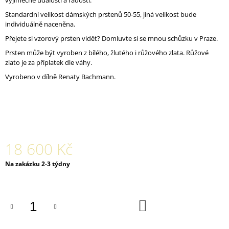
výjimečné události a radosti.
J
Standardní velikost dámských prstenů 50-55, jiná velikost bude
E
individuálně naceněna.
M
E
Přejete si vzorový prsten vidět? Domluvte si se mnou schůzku v Praze.
Prsten může být vyroben z bílého, žlutého i růžového zlata. Růžové
NÁHRDELNÍK
zlato je za příplatek dle váhy.
KAPKA
Vyrobeno v dílně Renaty Bachmann.
OD
SRDCE
AG
POZLACENÝ
2
900
Kč
18 600 Kč
Měrná
Na zakázku 2-3 týdny
cena:
DO
KOŠÍKU