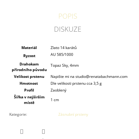
POPIS
DISKUZE
Materiál
Zlato 14 karátů
AU 585/1000
Ryzost
Drahokam
Topaz Sky, 4mm
přírodního původu
Velikost prstenu
Napište mi na studio@renatabachmann.com
Hmotnost
Dle velikosti prstenu cca 3,5 g
Profil
Zaoblený
Šířka v nejširším
1 cm
místě
Kategorie
:
Zásnubní prsteny