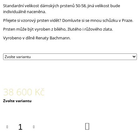
J
Standardní velikost dámských prstenů 50-58, jiná velikost bude
E
individuálně naceněna.
M
Přejete si vzorový prsten vidět? Domluvte si se mnou schůzku v Praze.
E
Prsten může být vyroben z bílého, žlutého i růžového zlata.
NÁUŠNICE
Vyrobeno v dílně Renaty Bachmann.
TURTLE
AU
ZLATÉ
17
800
Kč
38 600 Kč
Měrná
Zvolte variantu
cena:
DO
KOŠÍKU