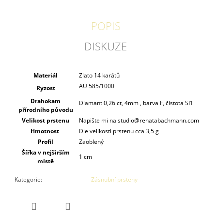
POPIS
DISKUZE
Materiál
Zlato 14 karátů
AU 585/1000
Ryzost
Drahokam
Diamant 0,26 ct, 4mm , barva F, čistota SI1
přírodního původu
Velikost prstenu
Napište mi na studio@renatabachmann.com
Hmotnost
Dle velikosti prstenu cca 3,5 g
Profil
Zaoblený
Šířka v nejširším
1 cm
místě
Kategorie
:
Zásnubní prsteny