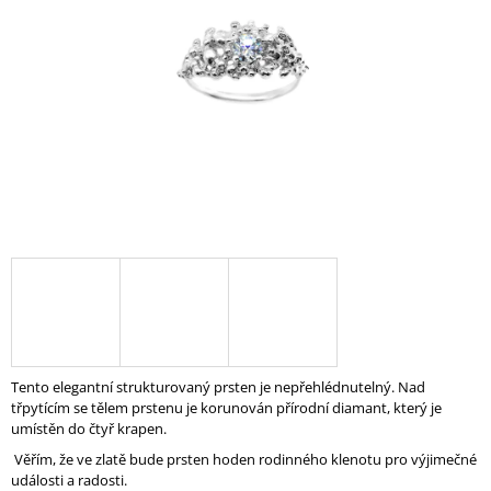
A
J
Í
T
?
HLEDAT
D
O
P
Tento elegantní strukturovaný prsten je nepřehlédnutelný. Nad
O
třpytícím se tělem prstenu je korunován přírodní diamant, který je
R
umístěn do čtyř krapen.
U
Věřím, že ve zlatě bude prsten hoden rodinného klenotu pro výjimečné
Č
události a radosti.
U