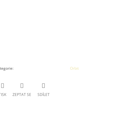
tegorie
:
Orbit
TISK
ZEPTAT SE
SDÍLET