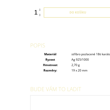
DO KOŠÍKU
POPIS
Materiál
stříbro pozlacené 18ti kará
Ryzost
Ag 925/1000
Hmotnost
2,70 g
Rozměry:
19 x 20 mm
BUDE VÁM TO LADIT