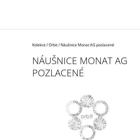
2 700 Kč
Domů
Kolekce
/
Orbit
/
Náušnice Monat AG pozlacené
NÁUŠNICE MONAT AG
POZLACENÉ