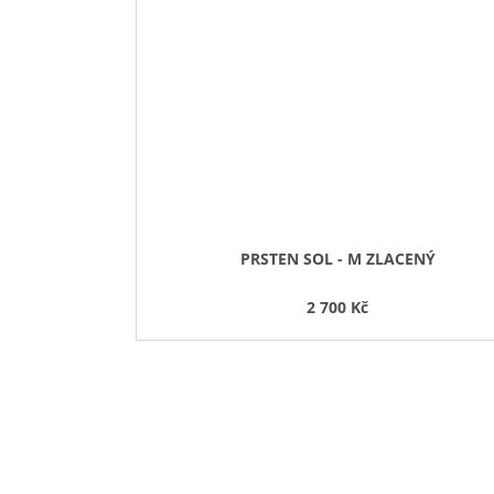
PRSTEN SOL - M ZLACENÝ
2 700 Kč
Buďte první, kdo napíše příspěvek k této položce.
PŘIDAT KOMENTÁŘ