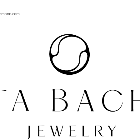
chmann.com
CO POTŘEBUJETE NAJÍT?
HLEDAT
DOPORUČUJEME
PRSTEN AURA 003 AG POZLACENÝ
PRSTEN AURA T