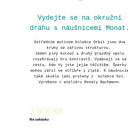
Vydejte se na okružní
dráhu s náušnicemi Monat
Ústředním motivem kolekce Orbit jsou dva
kruhy se zářivou strukturou.
Jeden plný kotouč a druhý prázdný spolu
rozehrávají hru kontrastů. Vydávají se na
cestu, kde Vy jste jejím těžištěm. Šperky
mohou zářit ve stříbře i zlatě. K náušnicí
také skvěle ladí prsteny z kolekce Sol.
Vyrobeno v ateliéru Renaty Bachmann.
2 900 Kč
Měrná
Na zakázku
cena: