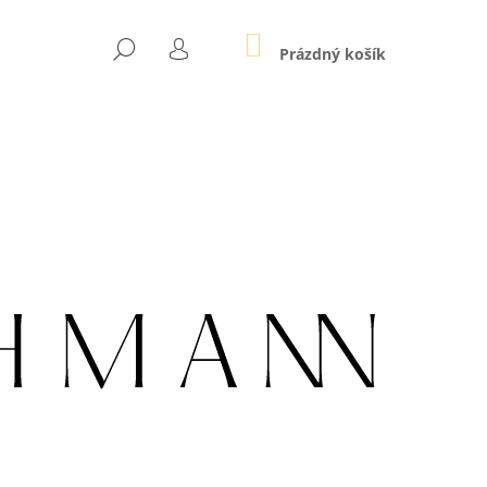
NÁKUPNÍ
HLEDAT
KOŠÍK
Prázdný košík
PŘIHLÁŠENÍ
Následující
O7 TOPAZ LONDON