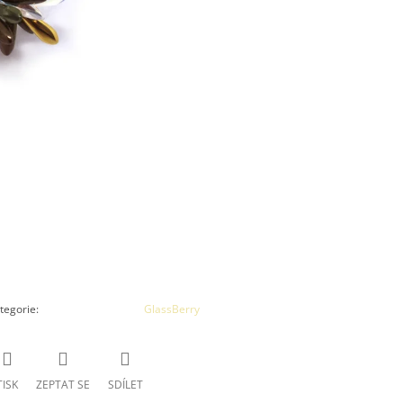
tegorie
:
GlassBerry
TISK
ZEPTAT SE
SDÍLET