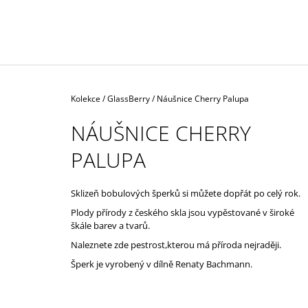
ŽLUTÉM AU
57 000 Kč
Domů
Kolekce
/
GlassBerry
/
Náušnice Cherry Palupa
NÁUŠNICE CHERRY
PALUPA
Sklizeň bobulových šperků si můžete dopřát po celý rok.
Plody přírody z českého skla jsou vypěstované v široké
škále barev a tvarů.
Naleznete zde pestrost,kterou má příroda nejraději.
Šperk je vyrobený v dílně Renaty Bachmann.