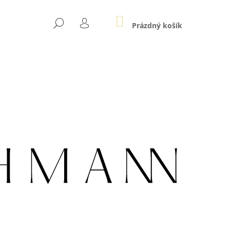
NÁKUPNÍ
HLEDAT
KOŠÍK
Prázdný košík
PŘIHLÁŠENÍ
Následující
LE AU ZLATÉ