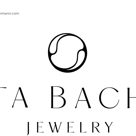
chmann.com
CO POTŘEBUJETE NAJÍT?
HLEDAT
DOPORUČUJEME
PRSTEN AURA 004 AG
NÁUŠNICE TURT