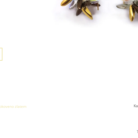
Ka
okoveno zlatem