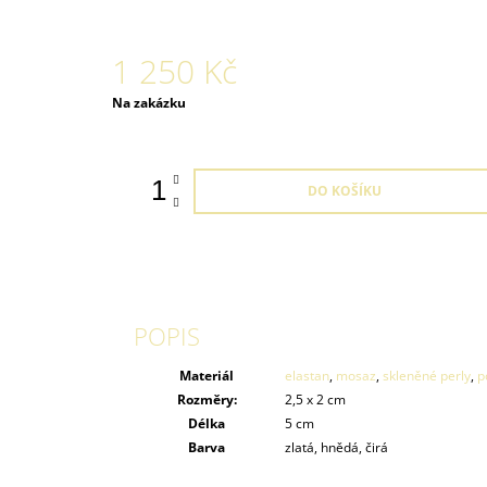
1 250 Kč
Měrná
Na zakázku
cena:
DO KOŠÍKU
POPIS
Materiál
elastan
,
mosaz
,
skleněné perly
,
p
Rozměry:
2,5 x 2 cm
Délka
5 cm
Barva
zlatá, hnědá, čirá