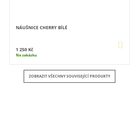
NÁUŠNICE CHERRY BÍLÉ
DO
KOŠÍ
1 250 Kč
Na zakázku
ZOBRAZIT VŠECHNY SOUVISEJÍCÍ PRODUKTY
Buďte první, kdo napíše příspěvek k této položce.
PŘIDAT KOMENTÁŘ