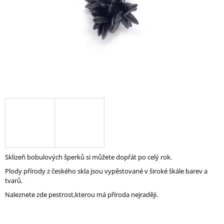
A
J
Í
T
?
HLEDAT
D
Sklizeň bobulových šperků si můžete dopřát po celý rok.
O
Plody přírody z českého skla jsou vypěstované v široké škále barev a
P
tvarů.
O
R
Naleznete zde pestrost,kterou má příroda nejraději.
U
Č
U