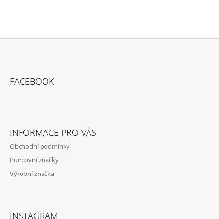
Z
Á
FACEBOOK
P
A
T
Í
INFORMACE PRO VÁS
Obchodní podmínky
Puncovní značky
Výrobní značka
INSTAGRAM