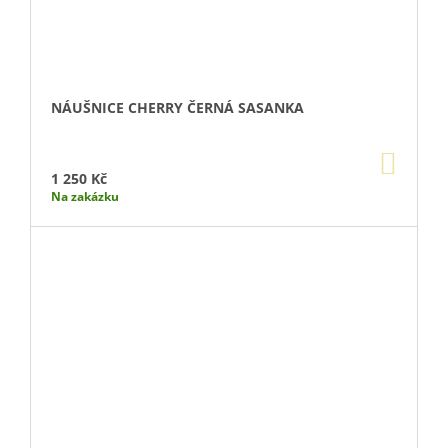
NÁUŠNICE CHERRY ČERNÁ SASANKA
DO
KOŠÍ
1 250 Kč
Na zakázku