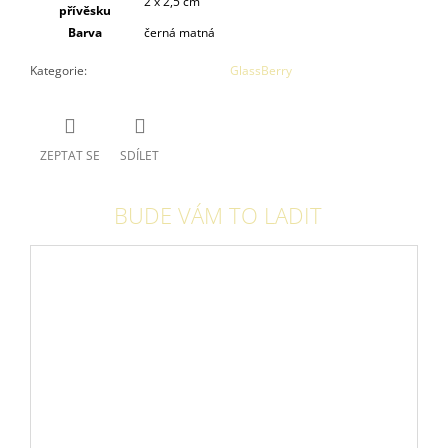
2 x 2,5 cm
přívěsku
Barva
černá matná
Kategorie
:
GlassBerry
ZEPTAT SE
SDÍLET
BUDE VÁM TO LADIT