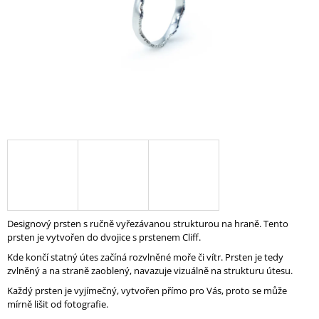
A
J
Í
T
?
HLEDAT
D
Designový prsten s ručně vyřezávanou strukturou na hraně. Tento
O
prsten je vytvořen do dvojice s prstenem Cliff.
P
Kde končí statný útes začíná rozvlněné moře či vítr. Prsten je tedy
O
zvlněný a na straně zaoblený, navazuje vizuálně na strukturu útesu.
R
U
Každý prsten je vyjímečný, vytvořen přímo pro Vás, proto se může
Č
mírně lišit od fotografie.
U