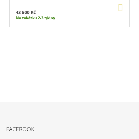
DO
KOŠÍ
43 500 Kč
Na zakázku 2-3 týdny
Buďte první, kdo napíše příspěvek k této položce.
PŘIDAT KOMENTÁŘ
Z
Á
FACEBOOK
P