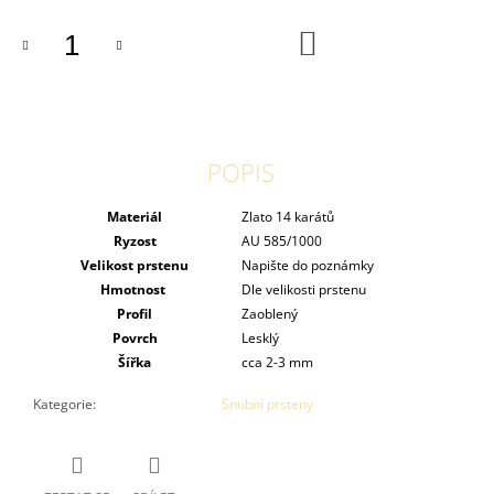
DO
KOŠÍKU
POPIS
Materiál
Zlato 14 karátů
Ryzost
AU 585/1000
Velikost prstenu
Napište do poznámky
Hmotnost
Dle velikosti prstenu
Profil
Zaoblený
Povrch
Lesklý
Šířka
cca 2-3 mm
Kategorie
:
Snubní prsteny