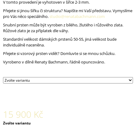
V tomto provedení je vyhotoven v šířce 2-3 mm.
J
E
Přejete si jinou šířku či strukturu? Napište mi Vaší představu. Vymyslíme
M
pro Vás něco speciálního.
studio@renatabachmann.com
E
Snubní prsten může být vyroben z bílého, žlutého i růžového zlata.
Růžové zlato je za příplatek dle váhy.
MATNÝ
Standardní velikost dámských prstenů 50-55, jiná velikost bude
PRSTEN
individuálně naceněna.
FACETED
Přejete si vzorový prsten vidět? Domluvte si se mnou schůzku.
31
800
Vyrobeno v dílně Renaty Bachmann, řádně opuncováno.
Kč
15 900 Kč
Měrná
Zvolte variantu
cena: